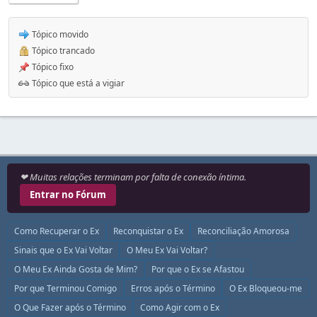
Tópico movido
Tópico trancado
Tópico fixo
Tópico que está a vigiar
❤ Muitas relações terminam por falta de conexão íntima.
Entrar no Fórum
Como Recuperar o Ex
Reconquistar o Ex
Reconciliação Amorosa
Sinais que o Ex Vai Voltar
O Meu Ex Vai Voltar?
O Meu Ex Ainda Gosta de Mim?
Por que o Ex se Afastou
Por que Terminou Comigo
Erros após o Término
O Ex Bloqueou-me
O Que Fazer após o Término
Como Agir com o Ex