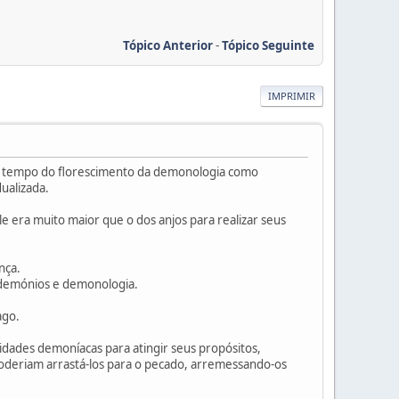
Tópico Anterior
-
Tópico Seguinte
IMPRIMIR
i o tempo do florescimento da demonologia como
dualizada.
 era muito maior que o dos anjos para realizar seus
nça.
e demónios e demonologia.
ago.
dades demoníacas para atingir seus propósitos,
oderiam arrastá-los para o pecado, arremessando-os