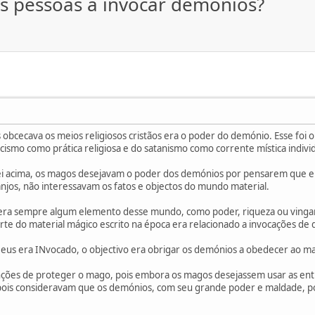
 as pessoas a invocar demónios?
 obcecava os meios religiosos cristãos era o poder do demónio. Esse fo
orcismo como prática religiosa e do satanismo como corrente mística indivi
itei acima, os magos desejavam o poder dos demónios por pensarem que ele
anjos, não interessavam os fatos e objectos do mundo material.
ra sempre algum elemento desse mundo, como poder, riqueza ou vinga
rte do material mágico escrito na época era relacionado a invocações d
us era INvocado, o objectivo era obrigar os demónios a obedecer ao m
nções de proteger o mago, pois embora os magos desejassem usar as enti
pois consideravam que os demónios, com seu grande poder e maldade, p