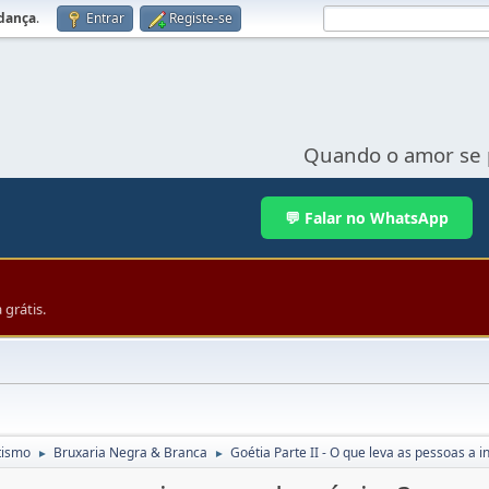
udança
.
Entrar
Registe-se
Quando o amor se 
💬 Falar no WhatsApp
grátis.
tismo
Bruxaria Negra & Branca
Goétia Parte II - O que leva as pessoas a 
►
►