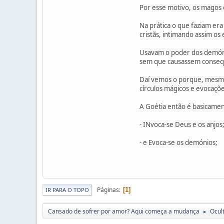
Por esse motivo, os magos 
Na prática o que faziam er
cristãs, intimando assim o
Usavam o poder dos demónio
sem que causassem consequ
Daí vemos o porque, mesmo 
círculos mágicos e evocaçõe
A Goétia então é basicamen
- INvoca-se Deus e os anjos
- e Evoca-se os demónios;
Páginas
1
IR PARA O TOPO
Cansado de sofrer por amor? Aqui começa a mudança
Ocul
►