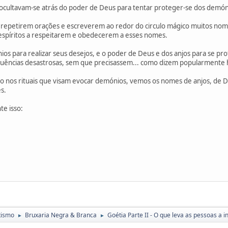
ocultavam-se atrás do poder de Deus para tentar proteger-se dos demónio
a repetirem orações e escreverem ao redor do circulo mágico muitos nomes
s espíritos a respeitarem e obedecerem a esses nomes.
s para realizar seus desejos, e o poder de Deus e dos anjos para se pr
ências desastrosas, sem que precisassem... como dizem popularmente ho
nos rituais que visam evocar demónios, vemos os nomes de anjos, de Deus
s.
te isso:
;
tismo
Bruxaria Negra & Branca
Goétia Parte II - O que leva as pessoas a 
►
►