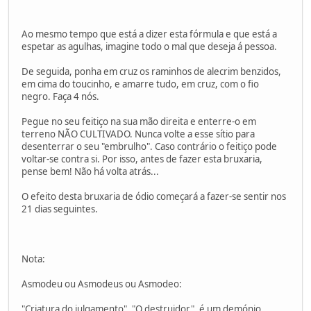
Ao mesmo tempo que está a dizer esta fórmula e que está a
espetar as agulhas, imagine todo o mal que deseja á pessoa.
De seguida, ponha em cruz os raminhos de alecrim benzidos,
em cima do toucinho, e amarre tudo, em cruz, com o fio
negro. Faça 4 nós.
Pegue no seu feitiço na sua mão direita e enterre-o em
terreno NÃO CULTIVADO. Nunca volte a esse sítio para
desenterrar o seu "embrulho". Caso contrário o feitiço pode
voltar-se contra si. Por isso, antes de fazer esta bruxaria,
pense bem! Não há volta atrás...
O efeito desta bruxaria de ódio começará a fazer-se sentir nos
21 dias seguintes.
Nota:
Asmodeu ou Asmodeus ou Asmodeo:
"Criatura do julgamento", "O destruidor", é um demónio