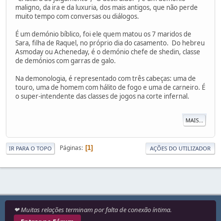
maligno, da ira e da luxuria, dos mais antigos, que não perde
muito tempo com conversas ou diálogos.
É um demónio bíblico, foi ele quem matou os 7 maridos de
Sara, filha de Raquel, no próprio dia do casamento. Do hebreu
Asmoday ou Acheneday, é o demónio chefe de shedin, classe
de demónios com garras de galo.
Na demonologia, é representado com três cabeças: uma de
touro, uma de homem com hálito de fogo e uma de carneiro. É
o super-intendente das classes de jogos na corte infernal.
MAIS...
Páginas
1
IR PARA O TOPO
AÇÕES DO UTILIZADOR
❤ Muitas relações terminam por falta de conexão íntima.