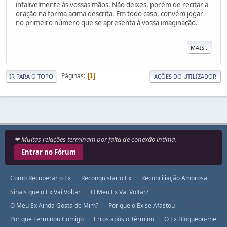
infalivelmente às vossas mãos. Não deixes, porém de recitar a
oração na forma acima descrita. Em todo caso, convém jogar
no primeiro número que se apresenta à vossa imaginação.
MAIS...
Páginas
1
IR PARA O TOPO
AÇÕES DO UTILIZADOR
❤ Muitas relações terminam por falta de conexão íntima.
Entrar no Fórum
Como Recuperar o Ex
Reconquistar o Ex
Reconciliação Amorosa
Sinais que o Ex Vai Voltar
O Meu Ex Vai Voltar?
O Meu Ex Ainda Gosta de Mim?
Por que o Ex se Afastou
Por que Terminou Comigo
Erros após o Término
O Ex Bloqueou-me