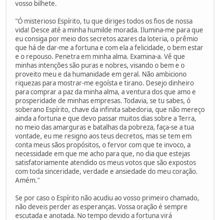
vosso bilhete.
"Ó misterioso Espírito, tu que diriges todos os fios de nossa
vida! Desce até a minha humilde morada. Ilumina-me para que
eu consiga por meio dos secretos azares da loteria, o prêmio
que há de dar-me a fortuna e com ela a felicidade, o bem estar
e o repouso. Penetra em minha alma. Examina-a. Vê que
minhas intenções são puras e nobres, visando o bem e o
proveito meu e da humanidade em geral. Não ambiciono
riquezas para mostrar-me egoísta e tirano. Desejo dinheiro
para comprar a paz da minha alma, a ventura dos que amo e
prosperidade de minhas empresas. Todavia, se tu sabes, ó
soberano Espírito, chave da infinita sabedoria, que não mereço
ainda a fortuna e que devo passar muitos dias sobre a Terra,
no meio das amarguras e batalhas da pobreza, faça-se a tua
vontade, eu me resigno aos teus decretos, mas se tem em
conta meus sãos propósitos, o fervor com que te invoco, a
necessidade em que me acho para que, no dia que estejas
satisfatoriamente atendido os meus votos que são expostos
com toda sinceridade, verdade e ansiedade do meu coração.
Amém."
Se por caso o Espírito não acudiu ao vosso primeiro chamado,
não deveis perder as esperanças. Vossa oração é sempre
escutada e anotada. No tempo devido a fortuna virá