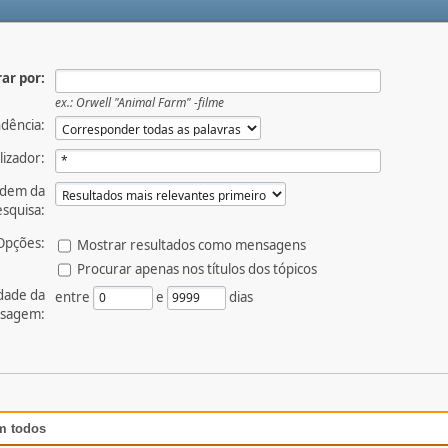
ar por:
ex.:
Orwell "Animal Farm" -filme
dência:
lizador:
dem da
squisa:
Opções:
Mostrar resultados como mensagens
Procurar apenas nos títulos dos tópicos
dade da
entre
e
dias
sagem:
m todos