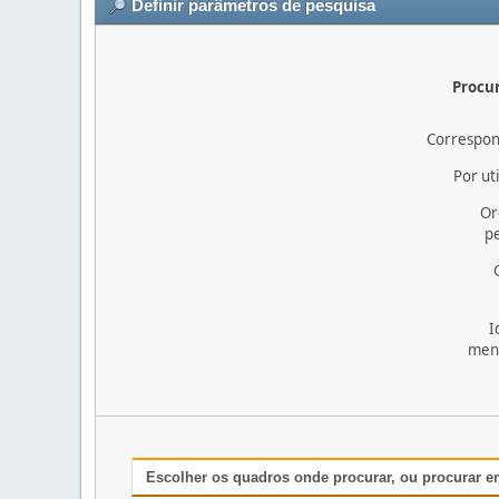
Definir parâmetros de pesquisa
Procur
Correspon
Por uti
Or
pe
I
men
Escolher os quadros onde procurar, ou procurar e