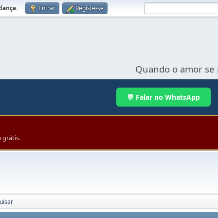
udança
.
Entrar
Registe-se
Quando o amor se 
💬 Falar no WhatsApp
grátis.
uisar