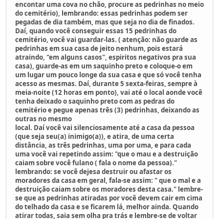
encontar uma cova no chão, procure as pedrinhas no meio
do cemitério), lembrando: essas pedrinhas podem ser
pegadas de dia também, mas que seja no dia de finados.
Daí, quando você conseguir essas 15 pedrinhas do
cemitério, você vai guardar-las. ( atenção: não guarde as
pedrinhas em sua casa de jeito nenhum, pois estará
atraindo, "em alguns casos", espiritos negativos pra sua
casa), guarde-as em um saquinho preto e coloque-o em
um lugar um pouco longe da sua casa e que só você tenha
acesso as mesmas. Daí, durante 5 sexta-feiras, sempre à
meia-noite (12 horas em ponto), vai até o local aonde você
tenha deixado o saquinho preto com as pedras do
cemitério e pegue apenas três (3) pedrinhas, deixando as
outras no mesmo
local. Daí você vai silenciosamente até a casa da pessoa
(que seja seu(a) inimigo(a)), e atira, de uma certa
distância, as três pedrinhas, uma por uma, e para cada
uma você vai repetindo assim: "que o mau e a destruição
caiam sobre você fulano ( fala o nome da pessoa)."
lembrando: se você dejesa destruir ou afastar os
moradores da casa em geral, fala-se assim: " que o mal e a
destruição caiam sobre os moradores desta casa." lembre-
se que as pedrinhas atiradas por você devem cair em cima
do telhado da casa e se ficarem lá, melhor ainda. Quando
atirar todas, saia sem olha pra trás e lembre-se de voltar