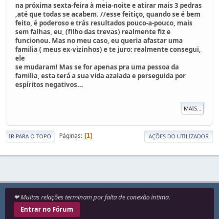
na próxima sexta-feira à meia-noite e atirar mais 3 pedras
,até que todas se acabem. //esse feitiço, quando se é bem
feito, é poderoso e trás resultados pouco-a-pouco, mais
sem falhas, eu, (filho das trevas) realmente fiz e
funcionou. Mas no meu caso, eu queria afastar uma
familia ( meus ex-vizinhos) e te juro: realmente consegui,
ele
se mudaram! Mas se for apenas pra uma pessoa da
familia, esta terá a sua vida azalada e perseguida por
espíritos negativos...
MAIS...
Páginas
1
IR PARA O TOPO
AÇÕES DO UTILIZADOR
❤ Muitas relações terminam por falta de conexão íntima.
Entrar no Fórum