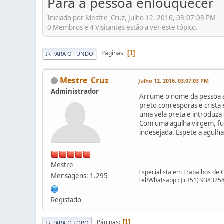
Para a pessoa enlouquecer
Iniciado por Mestre_Cruz, Julho 12, 2016, 03:07:03 PM
0 Membros e 4 Visitantes estão a ver este tópico.
Páginas
1
IR PARA O FUNDO
Mestre_Cruz
Julho 12, 2016, 03:07:03 PM
Administrador
Arrume o nome da pessoa a
preto com esporas e crist
uma vela preta e introduza
Com uma agulha virgem, fur
indesejada. Espete a agulha
Mestre
Especialista em Trabalhos de 
Mensagens: 1.295
Tel/Whatsapp : (+351) 938325
Registado
Páginas
1
IR PARA O TOPO