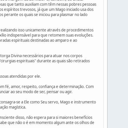
vosas que tanto auxiliam com têm nessas pobres pessoas
s espíritos trevosos, já que um Mago iniciado usa dos
s perante os quais se iniciou para plasmar no lado
realizando isso unicamente através de procedimentos
xílio indispensável para que retomem suas evoluções.
radas espirituais destinadas ao amparo e ao
torga Divina necessários para atuar nos corpos
cirurgias espirituais" durante as quais são retirados
ssoas atendidas por ele.
com fé, amor, respeito, confiança e determinação. Com
nciar ao seu modo de ser, pensar ou agir.
ão consagra-se a Ele como Seu servo, Mago e instrumento
uação magística.
nsciente disso, não espera para si maiores benefícios
 sabe que não o é em momento algum ante os olhos de