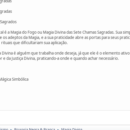
agradas
agradas
s Sagrados
l é a Magia do Fogo ou Magia Divina das Sete Chamas Sagradas. Sua simpl
e os adeptos da Magia, e a sua praticidade abre as portas para seus prat
ituais que dificultariam sua aplicação.
Divina é alguém que trabalha onde deseja, já que ele é o elemento ativo d
r e da Justiça Divina, praticando-a onde e quando achar necessário.
Mágica Simbólica
tismo
Bruxaria Negra & Branca
Magia Divina
►
►