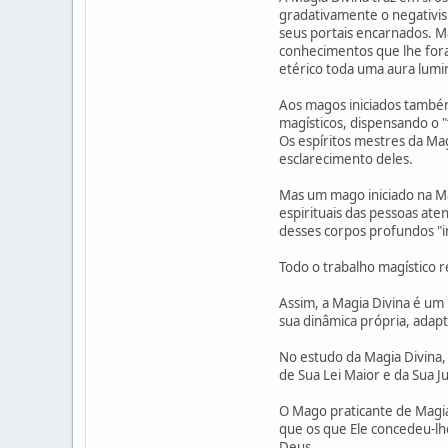
gradativamente o negativis
seus portais encarnados. Ma
conhecimentos que lhe foram
etérico toda uma aura lumi
Aos magos iniciados também
magísticos, dispensando o 
Os espíritos mestres da Ma
esclarecimento deles.
Mas um mago iniciado na Ma
espirituais das pessoas aten
desses corpos profundos "i
Todo o trabalho magístico r
Assim, a Magia Divina é um 
sua dinâmica própria, adap
No estudo da Magia Divina, 
de Sua Lei Maior e da Sua J
O Mago praticante de Magia 
que os que Ele concedeu-lh
Deus.