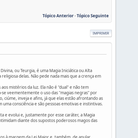
Tópico Anterior
-
Tópico Seguinte
IMPRIMIR
Divina, ou Teurgia, é uma Magia Iniciática ou Alta
 religiosa delas. Não pede nada mais que a crença em
os mistérios da luz. Ela não é "dual" e não tem
ena-se veementemente o uso das "magias negras" por
ciúme, inveja e afins, já que elas estão afrontando as
 uma consciência e são pessoas emotivas e instintivas.
a e evolui e, justamente por esse caráter, a Magia
 intimidam diante dos supostos poderosos magos das
ritos à margem da Lei Maior e, também, de anular