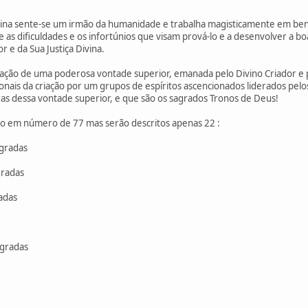
vina sente-se um irmão da humanidade e trabalha magisticamente em b
 as dificuldades e os infortúnios que visam prová-lo e a desenvolver a b
r e da Sua Justiça Divina.
tação de uma poderosa vontade superior, emanada pelo Divino Criador e p
cionais da criação por um grupos de espíritos ascencionados liderados 
s dessa vontade superior, e que são os sagrados Tronos de Deus!
ão em número de 77 mas serão descritos apenas 22 :
agradas
gradas
adas
agradas