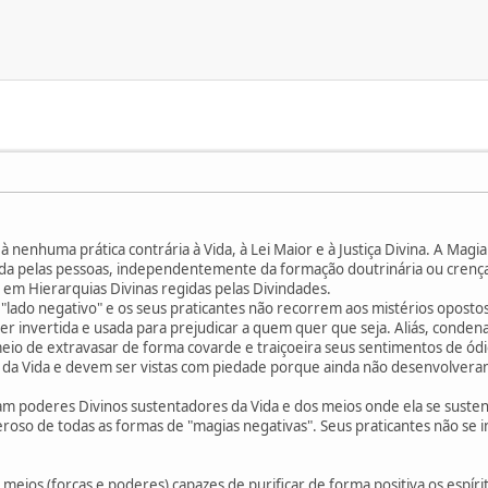
 nenhuma prática contrária à Vida, à Lei Maior e à Justiça Divina. A Magia 
da pelas pessoas, independentemente da formação doutrinária ou crença
 em Hierarquias Divinas regidas pelas Divindades.
lado negativo" e os seus praticantes não recorrem aos mistérios opostos a
er invertida e usada para prejudicar a quem quer que seja. Aliás, cond
o de extravasar de forma covarde e traiçoeira seus sentimentos de ódio, 
s da Vida e devem ser vistas com piedade porque ainda não desenvolveram
m poderes Divinos sustentadores da Vida e dos meios onde ela se sustent
roso de todas as formas de "magias negativas". Seus praticantes não se
s meios (forças e poderes) capazes de purificar de forma positiva os espí