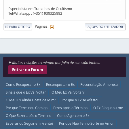
Especialista em Trabalhos de Ocultismo
Tel/Whatsapp : (+351) 938325882
Páginas
1
IR PARA O TOPO
AÇÕES DO UTILIZADOR
❤ Muitas relações terminam por falta de conexão íntima.
Entrar no Fórum
Como Recuperar o Ex
Reconquistar o Ex
Reconciliação Amorosa
Sinais que o Ex Vai Voltar
O Meu Ex Vai Voltar?
O Meu Ex Ainda Gosta de Mim?
Por que o Ex se Afastou
Por que Terminou Comigo
Erros após o Término
O Ex Bloqueou-me
O Que Fazer após o Término
Como Agir com o Ex
Esperar ou Seguir em Frente?
Por que Não Tenho Sorte no Amor