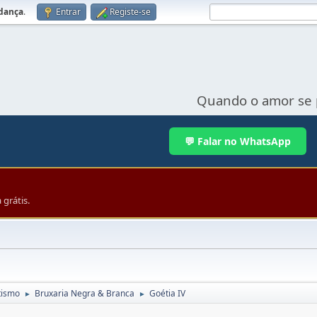
udança
.
Entrar
Registe-se
Quando o amor se 
💬 Falar no WhatsApp
grátis.
tismo
Bruxaria Negra & Branca
Goétia IV
►
►