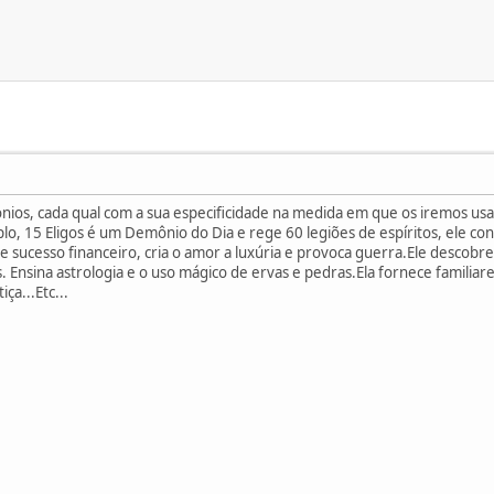
ios, cada qual com a sua especificidade na medida em que os iremos usar
, 15 Eligos é um Demônio do Dia e rege 60 legiões de espíritos, ele con
s e sucesso financeiro, cria o amor a luxúria e provoca guerra.Ele desco
. Ensina astrologia e o uso mágico de ervas e pedras.Ela fornece familiares
ça...Etc...