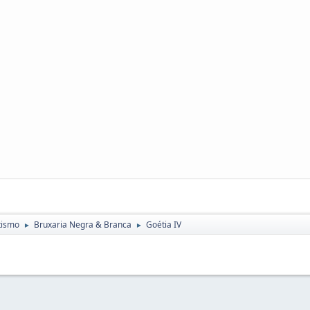
tismo
Bruxaria Negra & Branca
Goétia IV
►
►