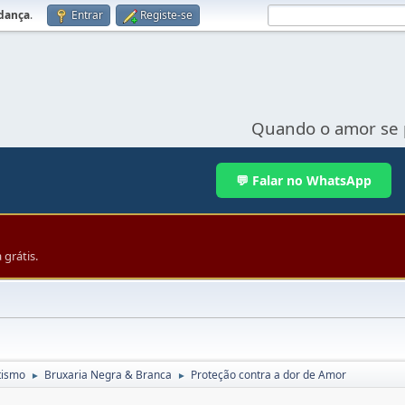
udança
.
Entrar
Registe-se
Quando o amor se 
💬 Falar no WhatsApp
grátis.
tismo
Bruxaria Negra & Branca
Proteção contra a dor de Amor
►
►