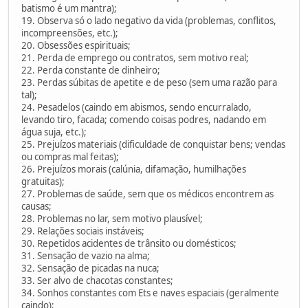
batismo é um mantra);
19. Observa só o lado negativo da vida (problemas, conflitos,
incompreensões, etc.);
20. Obsessões espirituais;
21. Perda de emprego ou contratos, sem motivo real;
22. Perda constante de dinheiro;
23. Perdas súbitas de apetite e de peso (sem uma razão para
tal);
24. Pesadelos (caindo em abismos, sendo encurralado,
levando tiro, facada; comendo coisas podres, nadando em
água suja, etc.);
25. Prejuízos materiais (dificuldade de conquistar bens; vendas
ou compras mal feitas);
26. Prejuízos morais (calúnia, difamação, humilhações
gratuitas);
27. Problemas de saúde, sem que os médicos encontrem as
causas;
28. Problemas no lar, sem motivo plausível;
29. Relações sociais instáveis;
30. Repetidos acidentes de trânsito ou domésticos;
31. Sensação de vazio na alma;
32. Sensação de picadas na nuca;
33. Ser alvo de chacotas constantes;
34. Sonhos constantes com Ets e naves espaciais (geralmente
caindo);