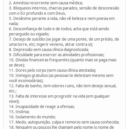
2. Amnésia recorrente sem causa médica;
3. Bloqueios internos, chacras parados, sensão de desconexão
com o EU profundo e com Deus,
5. Desânimo perante a vida, não vê beleza e nem poesia em
nada;
6. Desconfiança de tudo e de todos; acha que está sendo
perseguido ou vigiado;
7. Desejo de suicídio (se jogar de uma ponte, de um prédio, de
uma torre, etc; ingerir veneno, atirar contra si);
8. Depressão sem causa clínica diagnosticada;
9. Dificuldade para exercer as atividades profissionais;
10. Dívidas financeiras frequentes (quanto mais se paga mais
se deve);
11. Dores pelo corpo (sem causa clínica atestada);
10. Inimigos gratuitos (as pessoas te detestam mesmo sem
você incomodá-las);
12. Falta de banho, tem odores ruins, não tem desejo sexual,
etc.;
13. Falta de interesse em progredir na vida (em qualquer
nível);
14. Incapacidade de reagir a ofensas;
15. Insônia;
16. Isolamento do mundo;
17. Medo, autopunição, culpa e remorso sem causa conhecida;
18. Ninguém ou poucos lhe chamam pelo nome (o nome de