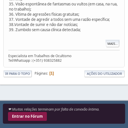
35. Visão espontânea de fantasmas ou vultos (em casa, na rua,
no trabalho);
36. Vítima de agressões físicas gratuitas;
37. Vontade de agredir a todos sem uma razão específica;
38.Vontade de sumir e não dar notícias;
39. Zumbido sem causa clínica detectada;
MAIS...
Especialista em Trabalhos de Ocultismo
Tel/Whatsapp : (+351) 938325882
Páginas
1
IR PARA O TOPO
AÇÕES DO UTILIZADOR
❤ Muitas relações terminam por falta de conexão íntima.
Entrar no Fórum