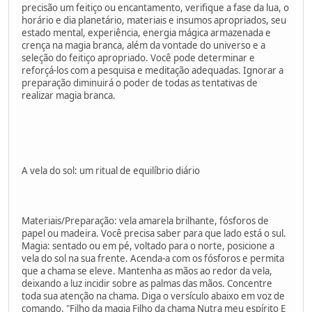
precisão um feitiço ou encantamento, verifique a fase da lua, o
horário e dia planetário, materiais e insumos apropriados, seu
estado mental, experiência, energia mágica armazenada e
crença na magia branca, além da vontade do universo e a
seleção do feitiço apropriado. Você pode determinar e
reforçá-los com a pesquisa e meditação adequadas. Ignorar a
preparação diminuirá o poder de todas as tentativas de
realizar magia branca.
A vela do sol: um ritual de equilíbrio diário
Materiais/Preparação: vela amarela brilhante, fósforos de
papel ou madeira. Você precisa saber para que lado está o sul.
Magia: sentado ou em pé, voltado para o norte, posicione a
vela do sol na sua frente. Acenda-a com os fósforos e permita
que a chama se eleve. Mantenha as mãos ao redor da vela,
deixando a luz incidir sobre as palmas das mãos. Concentre
toda sua atenção na chama. Diga o versículo abaixo em voz de
comando. "Filho da magia Filho da chama Nutra meu espírito E