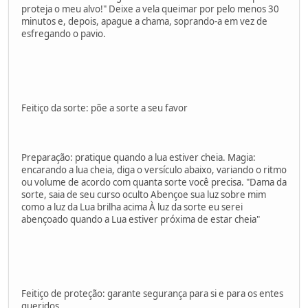
proteja o meu alvo!" Deixe a vela queimar por pelo menos 30
minutos e, depois, apague a chama, soprando-a em vez de
esfregando o pavio.
Feitiço da sorte: põe a sorte a seu favor
Preparação: pratique quando a lua estiver cheia. Magia:
encarando a lua cheia, diga o versículo abaixo, variando o ritmo
ou volume de acordo com quanta sorte você precisa. "Dama da
sorte, saia de seu curso oculto Abençoe sua luz sobre mim
como a luz da Lua brilha acima À luz da sorte eu serei
abençoado quando a Lua estiver próxima de estar cheia"
Feitiço de proteção: garante segurança para si e para os entes
queridos