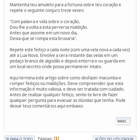
Mantenha teu amuleto para a fortuna sobre teu coração e
repete o seguinte conjuro treze vezes:
"Com palavra e vida sobre o coração,
Dou-lhe a volta a esta perversa maldição.
Antes que assome em um novo dia,
Deixa que se rompa esta bruxaria".
Repete este feitiço a cada noite (com uma vela nova a cada vez)
até a Lua Nova. Envolve a cera restante das velas em um
pedaço branco de algodão e depois enterra-o ou guarda em
um local secreto onde possa permanecer intato.
Aqui termina este artigo sobre como desfazer macumba e
romper feitiços ou maldições. Deve compreender que esta
informação é muito valiosa, e deve ser tratada com cuidado.
Antes de realizar qualquer feitiço, sente-te livre de fazer
qualquer pergunta para evacuar as dúvidas que tenha. Pode
deixar teus comentários aqui embaixo.
MAIS...
Páginas
1
IR PARA O TOPO
AÇÕES DO UTILIZADOR