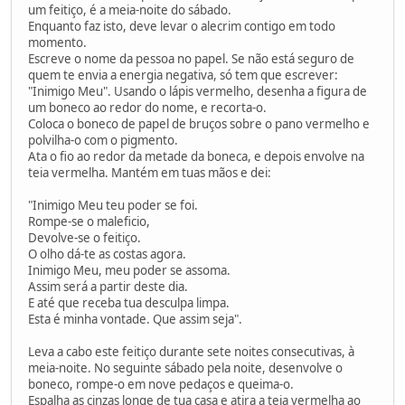
um feitiço, é a meia-noite do sábado.
Enquanto faz isto, deve levar o alecrim contigo em todo
momento.
Escreve o nome da pessoa no papel. Se não está seguro de
quem te envia a energia negativa, só tem que escrever:
"Inimigo Meu". Usando o lápis vermelho, desenha a figura de
um boneco ao redor do nome, e recorta-o.
Coloca o boneco de papel de bruços sobre o pano vermelho e
polvilha-o com o pigmento.
Ata o fio ao redor da metade da boneca, e depois envolve na
teia vermelha. Mantém em tuas mãos e dei:
"Inimigo Meu teu poder se foi.
Rompe-se o maleficio,
Devolve-se o feitiço.
O olho dá-te as costas agora.
Inimigo Meu, meu poder se assoma.
Assim será a partir deste dia.
E até que receba tua desculpa limpa.
Esta é minha vontade. Que assim seja".
Leva a cabo este feitiço durante sete noites consecutivas, à
meia-noite. No seguinte sábado pela noite, desenvolve o
boneco, rompe-o em nove pedaços e queima-o.
Espalha as cinzas longe de tua casa e atira a teia vermelha ao