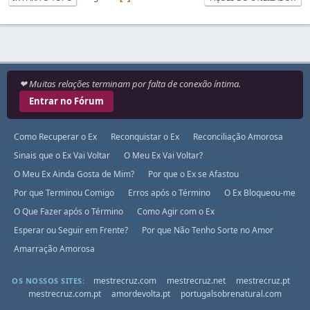
❤ Muitas relações terminam por falta de conexão íntima.
Entrar no Fórum
Como Recuperar o Ex
Reconquistar o Ex
Reconciliação Amorosa
Sinais que o Ex Vai Voltar
O Meu Ex Vai Voltar?
O Meu Ex Ainda Gosta de Mim?
Por que o Ex se Afastou
Por que Terminou Comigo
Erros após o Término
O Ex Bloqueou-me
O Que Fazer após o Término
Como Agir com o Ex
Esperar ou Seguir em Frente?
Por que Não Tenho Sorte no Amor
Amarração Amorosa
mestrecruz.com
mestrecruz.net
mestrecruz.pt
OS NOSSOS SITES:
mestrecruz.com.pt
amordevolta.pt
portugalsobrenatural.com