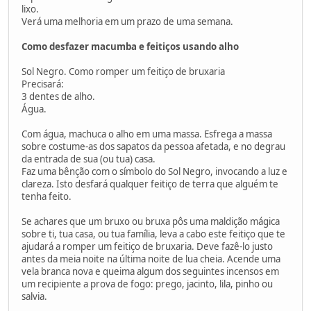
lixo.
Verá uma melhoria em um prazo de uma semana.
Como desfazer macumba e feitiços usando alho
Sol Negro. Como romper um feitiço de bruxaria
Precisará:
3 dentes de alho.
Água.
Com água, machuca o alho em uma massa. Esfrega a massa
sobre costume-as dos sapatos da pessoa afetada, e no degrau
da entrada de sua (ou tua) casa.
Faz uma bênção com o símbolo do Sol Negro, invocando a luz e
clareza. Isto desfará qualquer feitiço de terra que alguém te
tenha feito.
Se achares que um bruxo ou bruxa pôs uma maldição mágica
sobre ti, tua casa, ou tua família, leva a cabo este feitiço que te
ajudará a romper um feitiço de bruxaria. Deve fazê-lo justo
antes da meia noite na última noite de lua cheia. Acende uma
vela branca nova e queima algum dos seguintes incensos em
um recipiente a prova de fogo: prego, jacinto, lila, pinho ou
salvia.