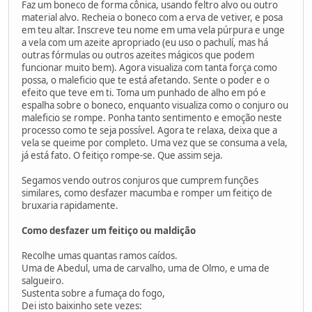
Faz um boneco de forma cônica, usando feltro alvo ou outro
material alvo. Recheia o boneco com a erva de vetiver, e posa
em teu altar. Inscreve teu nome em uma vela púrpura e unge
a vela com um azeite apropriado (eu uso o pachulí, mas há
outras fórmulas ou outros azeites mágicos que podem
funcionar muito bem). Agora visualiza com tanta força como
possa, o maleficio que te está afetando. Sente o poder e o
efeito que teve em ti. Toma um punhado de alho em pó e
espalha sobre o boneco, enquanto visualiza como o conjuro ou
maleficio se rompe. Ponha tanto sentimento e emoção neste
processo como te seja possível. Agora te relaxa, deixa que a
vela se queime por completo. Uma vez que se consuma a vela,
já está fato. O feitiço rompe-se. Que assim seja.
Segamos vendo outros conjuros que cumprem funções
similares, como desfazer macumba e romper um feitiço de
bruxaria rapidamente.
Como desfazer um feitiço ou maldição
Recolhe umas quantas ramos caídos.
Uma de Abedul, uma de carvalho, uma de Olmo, e uma de
salgueiro.
Sustenta sobre a fumaça do fogo,
Dei isto baixinho sete vezes: