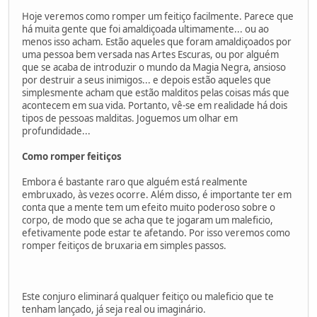
Hoje veremos como romper um feitiço facilmente. Parece que
há muita gente que foi amaldiçoada ultimamente... ou ao
menos isso acham. Estão aqueles que foram amaldiçoados por
uma pessoa bem versada nas Artes Escuras, ou por alguém
que se acaba de introduzir o mundo da Magia Negra, ansioso
por destruir a seus inimigos... e depois estão aqueles que
simplesmente acham que estão malditos pelas coisas más que
acontecem em sua vida. Portanto, vê-se em realidade há dois
tipos de pessoas malditas. Joguemos um olhar em
profundidade...
Como romper feitiços
Embora é bastante raro que alguém está realmente
embruxado, às vezes ocorre. Além disso, é importante ter em
conta que a mente tem um efeito muito poderoso sobre o
corpo, de modo que se acha que te jogaram um maleficio,
efetivamente pode estar te afetando. Por isso veremos como
romper feitiços de bruxaria em simples passos.
Este conjuro eliminará qualquer feitiço ou maleficio que te
tenham lançado, já seja real ou imaginário.