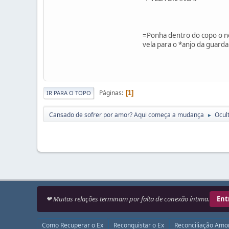
=Ponha dentro do copo o no
vela para o *anjo da guard
Páginas
1
IR PARA O TOPO
Cansado de sofrer por amor? Aqui começa a mudança
Ocul
►
❤ Muitas relações terminam por falta de conexão íntima.
Ent
Como Recuperar o Ex
Reconquistar o Ex
Reconciliação Amo