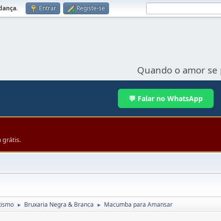
udança
.
Entrar
Registe-se
Quando o amor se 
💬 Falar no WhatsApp
grátis.
tismo
Bruxaria Negra & Branca
Macumba para Amansar
►
►