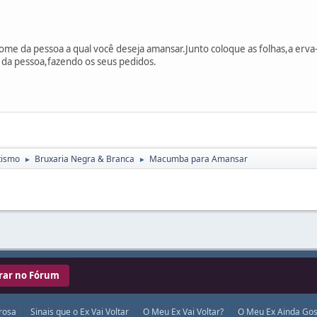
me da pessoa a qual você deseja amansar.Junto coloque as folhas,a erv
a da pessoa,fazendo os seus pedidos.
tismo
Bruxaria Negra & Branca
Macumba para Amansar
►
►
rar no Fórum
rosa
Sinais que o Ex Vai Voltar
O Meu Ex Vai Voltar?
O Meu Ex Ainda Gos