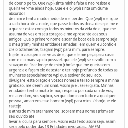
de doer o peito. Que (wpl) sinta minha falta e nao resista e
queira ver-me ainda hoje. Que ele o (wpl) sinta um ciume
absurdo !
de mim e tenha muito medo de me perder. Que (wpl) me ligue
a cada hora ate a noite, que passe todos os dias a desejar-me e
a querer estar comigo todos os minutos da vida dele, que me
assuma de vez em seu coraçao e me apresente aos seus
amigos. Que o primero nome a soar da boca dele sempre seja
o meu (rbm) minhas entidades amadas , em quem eu confio e
creio totalmente, tragam (wpl) para mim, para sempre.
Injetem coragem nas veias dele, que ele me peça para casar
com ele o mais rapido possivel, que ele (wpl) se revolte com a
situaçao de ficar longe de mim (rbm)e que me queira com
urgencia e façam ele detestar e ter nojo profundo de todas as
mulheres especialmente wpl que estiver do seu lado.
divulgarei esta oraçao e vossos nomes e terao sempre a minha
gratidao, me deem um sinal. Assim ja é , serei grata. Minhas
entidades tenho muito temor, respeito por cada um de vos,
me atendam, vos suplico, sei que dominam tudo e a qualquer
pessoa , amarrem esse homem (wpl) para mim ! (rbm)que ele
rasteje
e atras de mim eternamente, soprem meu nome ! (rbm) em
seu ouvido ate
levar a locura para sempre. Assim esta feito assim seja, assim
sera pelo poder das 13 Entidades invocadas...AMEM