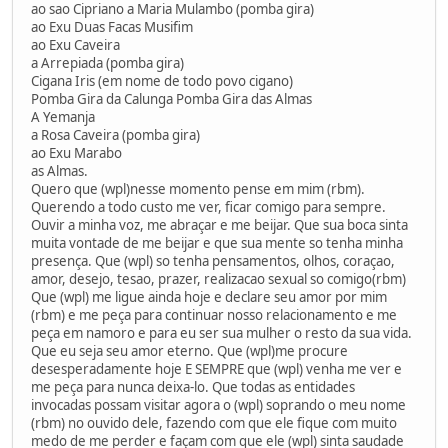
ao sao Cipriano a Maria Mulambo (pomba gira)
ao Exu Duas Facas Musifim
ao Exu Caveira
a Arrepiada (pomba gira)
Cigana Iris (em nome de todo povo cigano)
Pomba Gira da Calunga Pomba Gira das Almas
A Yemanja
a Rosa Caveira (pomba gira)
ao Exu Marabo
as Almas.
Quero que (wpl)nesse momento pense em mim (rbm).
Querendo a todo custo me ver, ficar comigo para sempre.
Ouvir a minha voz, me abraçar e me beijar. Que sua boca sinta
muita vontade de me beijar e que sua mente so tenha minha
presença. Que (wpl) so tenha pensamentos, olhos, coraçao,
amor, desejo, tesao, prazer, realizacao sexual so comigo(rbm)
Que (wpl) me ligue ainda hoje e declare seu amor por mim
(rbm) e me peça para continuar nosso relacionamento e me
peça em namoro e para eu ser sua mulher o resto da sua vida.
Que eu seja seu amor eterno. Que (wpl)me procure
desesperadamente hoje E SEMPRE que (wpl) venha me ver e
me peça para nunca deixa-lo. Que todas as entidades
invocadas possam visitar agora o (wpl) soprando o meu nome
(rbm) no ouvido dele, fazendo com que ele fique com muito
medo de me perder e façam com que ele (wpl) sinta saudade