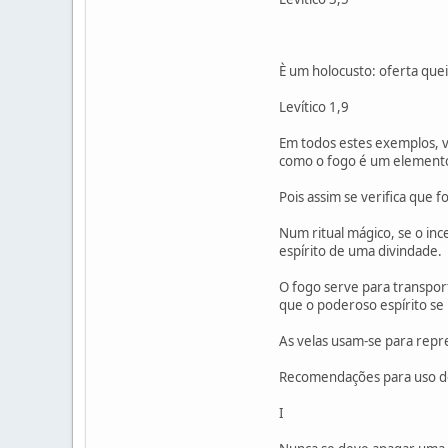
È um holocusto: oferta qu
Levítico 1,9
Em todos estes exemplos, v
como o fogo é um elemento 
Pois assim se verifica que
Num ritual mágico, se o in
espírito de uma divindade.
O fogo serve para transport
que o poderoso espírito se
As velas usam-se para repre
Recomendações para uso de
I