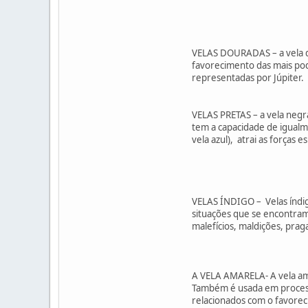
VELAS DOURADAS – a vela do
favorecimento das mais pode
representadas por Júpiter.
VELAS PRETAS – a vela negr
tem a capacidade de igualm
vela azul), atrai as forças 
VELAS ÍNDIGO – Velas índi
situações que se encontram 
malefícios, maldições, praga
A VELA AMARELA- A vela am
Também é usada em processo
relacionados com o favorec