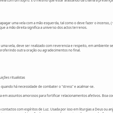
ela com um sopro. È o mesmo que estar afastando da chama a presença es
pagar uma vela com a mão esquerda, tal como o deve fazer o incenso, ( ve
que a mão direita significa a universo dos actos terrenos.
 uma vela, deve ser realizado com reverencia e respeito, em ambiente s
 proferindo outra oração ou agradecimentos no final.
ições ritualistas
a quando há necessidade de combater o "stress" e acalmar-se.
 em assuntos amorosos para fortificar relacionamentos afetivos. Boa cor
contactos com espíritos de Luz. Usada por isso em liturgias a Deus ou a