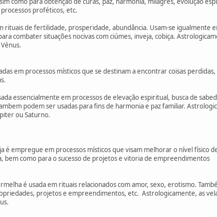
ssim como para obtenção de curas, paz, harmonia, milagres, evolução espi
 processos proféticos, etc.
 rituais de fertilidade, prosperidade, abundância. Usam-se igualmente em
ara combater situações nocivas com ciúmes, inveja, cobiça. Astrologicame
e Vénus.
as em processos místicos que se destinam a encontrar coisas perdidas,
s.
usada essencialmente em processos de elevação espiritual, busca de sabed
ambem podem ser usadas para fins de harmonia e paz familiar. Astrolog
piter ou Saturno.
ja é empregue em processos místicos que visam melhorar o nível físico d
 bem como para o sucesso de projetos e vitoria de empreendimentos
melha é usada em rituais relacionados com amor, sexo, erotismo. Também 
ropriedades, projetos e empreendimentos, etc. Astrologicamente, as vel
us.