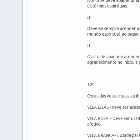
Nunca se deve apagar uma v
distúrbios espirituais.
II
Deve-se sempre acender a a
mundo espiritual, ao passo 
II
O acto de apagar e acender
agradecimento no inicio, e
129
Cores das velas e suas atribu
VELA LILÁS - deve ser aces
VELA ROSA - Deve ser usada
afetivo.
VELA BRANCA- É usada para 