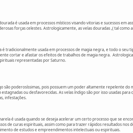
urada é usada em processos místicos visando vitorias e sucessos em assu
rosas forças celestes. Astrologicamente, as velas douradas ,( tal como as 
a é tradicionalmente usada em processos de magia negra, e todo o seu ti
ente cortar e afastar os efeitos de trabalhos de magia negra. Astrologic
espirituais representadas por Saturno.
go são poderosíssimas, pois possuem um poder altamente repelente do 
estagnadas ou desfavorecidas. As velas índigo são por isso usadas para 
s, infestações.
arela é usada quando se deseja acelerar um certo processo que se enco
s de curas espirituais, assim como para trazer rápidos resultados nos
imento de estudos e empreendimentos intelectuais ou espirituais.