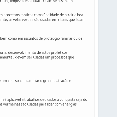
ritual, limpezas espirituais. Usam-se assim em
 processos místicos coma finalidade de atrair a boa
nte, as velas verdes são usadas em rituais que lidam
 bem como em assuntos de protecção familiar ou de
oria, desenvolvimento de actos proféticos,
icamente , devem ser usadas em processos que
e uma pessoa, ou ampliar o grau de atração e
é aplicável a trabalhos dedicados á conquista seja do
as vermelhas são usadas para lidar com energias