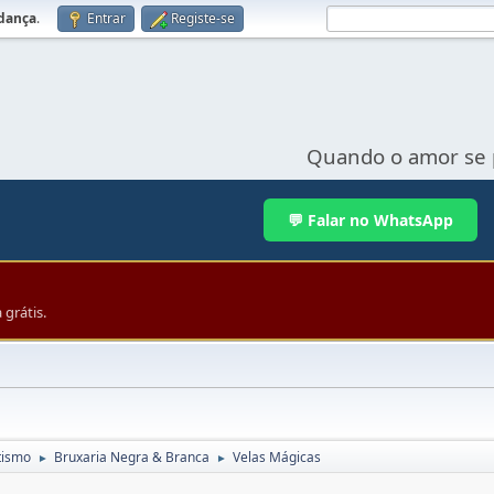
udança
.
Entrar
Registe-se
Quando o amor se 
💬 Falar no WhatsApp
grátis.
tismo
Bruxaria Negra & Branca
Velas Mágicas
►
►