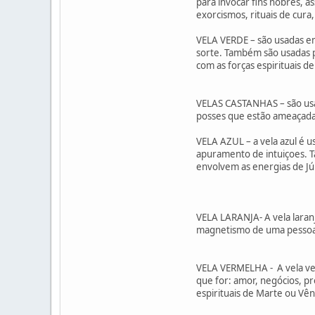
para invocar fins nobres, a
exorcismos, rituais de cura,
VELA VERDE – são usadas em
sorte. Também são usadas p
com as forças espirituais d
VELAS CASTANHAS – são usad
posses que estão ameaçada
VELA AZUL – a vela azul é 
apuramento de intuiçoes. T
envolvem as energias de Jú
VELA LARANJA- A vela laran
magnetismo de uma pessoa,
VELA VERMELHA - A vela ver
que for: amor, negócios, p
espirituais de Marte ou Vên