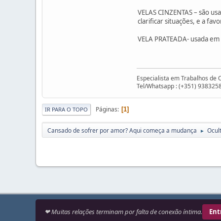
VELAS CINZENTAS – são usada
clarificar situações, e a fa
VELA PRATEADA- usada em rit
Especialista em Trabalhos de 
Tel/Whatsapp : (+351) 938325
Páginas
1
IR PARA O TOPO
Cansado de sofrer por amor? Aqui começa a mudança
Ocul
►
❤ Muitas relações terminam por falta de conexão íntima.
Ent