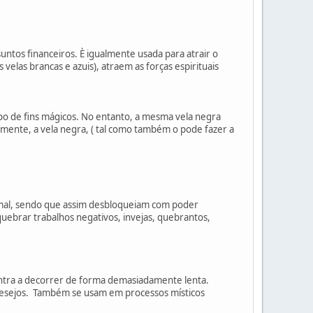
ntos financeiros. È igualmente usada para atrair o
velas brancas e azuis), atraem as forças espirituais
po de fins mágicos. No entanto, a mesma vela negra
amente, a vela negra, ( tal como também o pode fazer a
mal, sendo que assim desbloqueiam com poder
quebrar trabalhos negativos, invejas, quebrantos,
ntra a decorrer de forma demasiadamente lenta.
 desejos. Também se usam em processos místicos