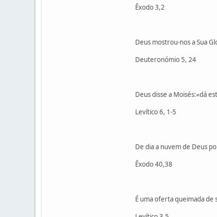
Êxodo 3,2
Deus mostrou-nos a Sua Glo
Deuteronómio 5, 24
Deus disse a Moisés:«dá esta
Levítico 6, 1-5
De dia a nuvem de Deus pou
Êxodo 40,38
É uma oferta queimada de 
Levítico 3,5