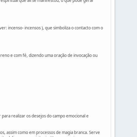
piritual que ali se manifestou, o que pode gerar
r: incenso- incensos ), que simboliza o contacto com o
ereno e com fé, dizendo uma oração de invocação ou
 para realizar os desejos do campo emocional e
njos, assim como em processos de magia branca. Serve