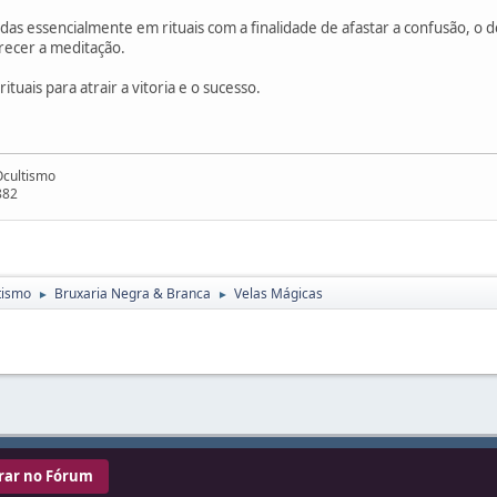
s essencialmente em rituais com a finalidade de afastar a confusão, o d
vorecer a meditação.
uais para atrair a vitoria e o sucesso.
Ocultismo
882
tismo
Bruxaria Negra & Branca
Velas Mágicas
►
►
rar no Fórum