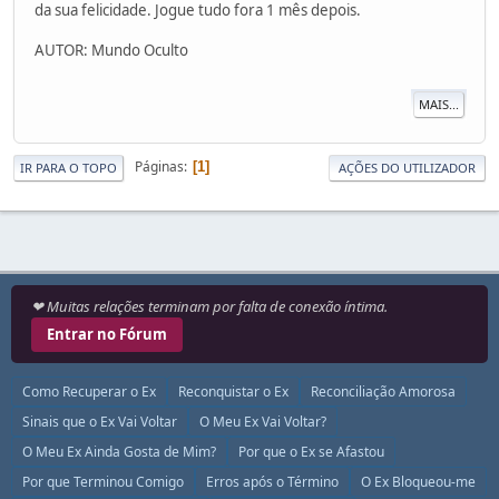
da sua felicidade. Jogue tudo fora 1 mês depois.
AUTOR: Mundo Oculto
MAIS...
Páginas
1
IR PARA O TOPO
AÇÕES DO UTILIZADOR
❤ Muitas relações terminam por falta de conexão íntima.
Entrar no Fórum
Como Recuperar o Ex
Reconquistar o Ex
Reconciliação Amorosa
Sinais que o Ex Vai Voltar
O Meu Ex Vai Voltar?
O Meu Ex Ainda Gosta de Mim?
Por que o Ex se Afastou
Por que Terminou Comigo
Erros após o Término
O Ex Bloqueou-me