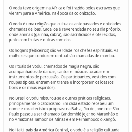
O vodu teve origem na África e foi trazido pelos escravos que
vieram para a América, na época da colonização.
O vodu é uma religião que cultua os antepassados e entidades
chamadas de loas. Cada loa é reverenciada no seu dia próprio,
onde animais (galinha, cabra), são sacrificados e oferecidos,
junto com frutas e outras comidas.
Os hogans (feiticeiros) são verdadeiros chefes espirituais. As
mulheres que conduzem o ritual são chamadas de mambu.
Os rituais de vodu, chamados de magia negra, são
acompanhados de danças, cantos e músicas tocadas em
instrumentos de percussão. Os participantes, vestidos com
roupas típicas, entram em transe e incorporam os loas (os
bons e os maus espíritos).
No Brasil o vodu misturou-se a outras práticas religiosas,
principalmente o catolicismo. Em cada estado recebeu um
nome e característica próprias: na Bahia, Rio de Janeiro e São
Paulo passou a ser chamado Candomblé jeje; no Maranhão e
no Amazonas Tambor de Minas e em Pernambuco o Xangô.
No Haiti, país da América Central, o vodu é a religião cultuada