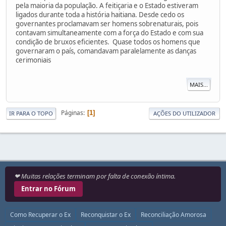
pela maioria da população. A feitiçaria e o Estado estiveram
ligados durante toda a história haitiana. Desde cedo os
governantes proclamavam ser homens sobrenaturais, pois
contavam simultaneamente com a força do Estado e com sua
condição de bruxos eficientes. Quase todos os homens que
governaram o país, comandavam paralelamente as danças
cerimoniais
MAIS...
Páginas
1
IR PARA O TOPO
AÇÕES DO UTILIZADOR
❤ Muitas relações terminam por falta de conexão íntima.
Entrar no Fórum
Como Recuperar o Ex
Reconquistar o Ex
Reconciliação Amorosa