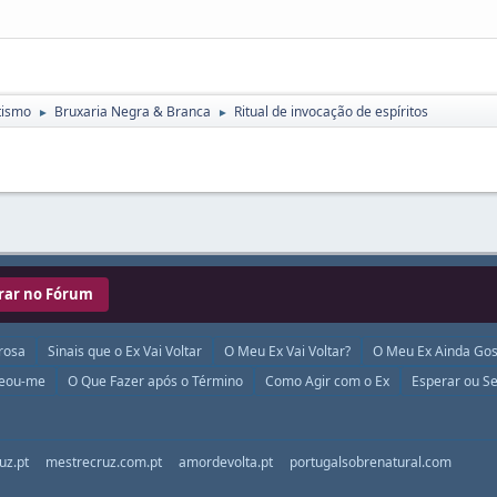
tismo
Bruxaria Negra & Branca
Ritual de invocação de espíritos
►
►
rar no Fórum
rosa
Sinais que o Ex Vai Voltar
O Meu Ex Vai Voltar?
O Meu Ex Ainda Gos
ueou-me
O Que Fazer após o Término
Como Agir com o Ex
Esperar ou Se
uz.pt
mestrecruz.com.pt
amordevolta.pt
portugalsobrenatural.com