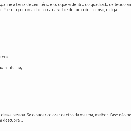
 Apanhe a terra de cemitério e coloque-a dentro do quadrado de tecido a
 Passe-o por cima da chama da vela e do fumo do incenso, e diga:
,
enta,
num inferno,
a dessa pessoa. Se o puder colocar dentro da mesma, melhor. Caso não p
m descubra...