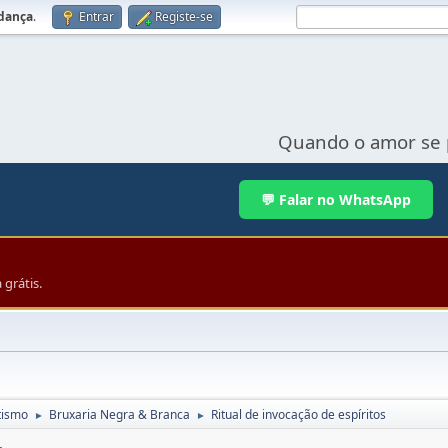
udança
.
Entrar
Registe-se
Quando o amor se 
💬 Falar no WhatsApp
grátis.
tismo
Bruxaria Negra & Branca
Ritual de invocação de espíritos
►
►