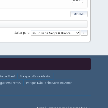
MAIS...
IMPRIMIR
Saltar para
ta de Mim?
Por que o Ex se Afastou
guir em Frente?
Por que Não Tenho Sorte no Amor
|
|
Ajuda
Termos e regras
Ir para o topo ▲