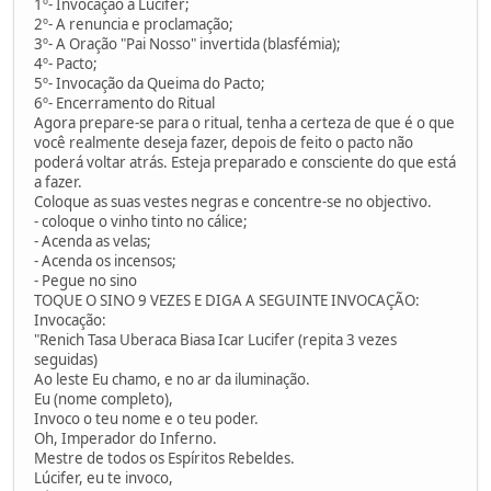
1º- Invocação a Lúcifer;
2º- A renuncia e proclamação;
3º- A Oração "Pai Nosso" invertida (blasfémia);
4º- Pacto;
5º- Invocação da Queima do Pacto;
6º- Encerramento do Ritual
Agora prepare-se para o ritual, tenha a certeza de que é o que
você realmente deseja fazer, depois de feito o pacto não
poderá voltar atrás. Esteja preparado e consciente do que está
a fazer.
Coloque as suas vestes negras e concentre-se no objectivo.
- coloque o vinho tinto no cálice;
- Acenda as velas;
- Acenda os incensos;
- Pegue no sino
TOQUE O SINO 9 VEZES E DIGA A SEGUINTE INVOCAÇÃO:
Invocação:
"Renich Tasa Uberaca Biasa Icar Lucifer (repita 3 vezes
seguidas)
Ao leste Eu chamo, e no ar da iluminação.
Eu (nome completo),
Invoco o teu nome e o teu poder.
Oh, Imperador do Inferno.
Mestre de todos os Espíritos Rebeldes.
Lúcifer, eu te invoco,