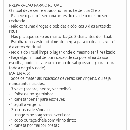
PREPARAÇÃO PARA O RITUAL:
O ritual deve ser realizado numa noite de Lua Cheia.
- Planeie o pacto 1 semana antes do dia de o mesmo ser
realizado.
- Não consuma drogas e bebidas alcóolicas 3 dias antes do
ritual.
- Não pratique sexo ou masturbação 3 dias antes do ritual.
- Escolha uma veste totalmente negra para o ritual e lave-a 1
dia antes do ritual.
- No dia do ritual limpe o lugar onde o mesmo será realizado.
- Faça algum ritual de purificação de corpo e alma da sua
escolha, pode ser até um banho de sal grosso ... (para retirar
toda a negatividade).
MATERIAIS:
Todos os materiais indicados deverão ser virgens, ou seja,
nunca antes usados.
- 3 velas (branca, negra, vermelha);
- 1 folha de pergaminho;
- 1 caneta "pena" para escrever,
- 1 agulha virgem;
- 2 incensos de sândalo;
- 1 imagem pentagrama invertido;
- 1 copo ou taça cheia com vinho tinto;
- 1 caneta normal cor preta ;