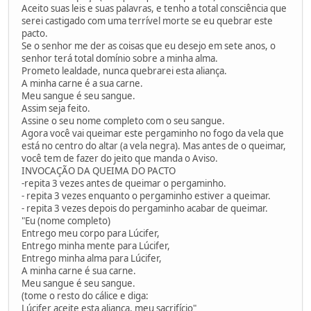
Aceito suas leis e suas palavras, e tenho a total consciência que
serei castigado com uma terrível morte se eu quebrar este
pacto.
Se o senhor me der as coisas que eu desejo em sete anos, o
senhor terá total domínio sobre a minha alma.
Prometo lealdade, nunca quebrarei esta aliança.
A minha carne é a sua carne.
Meu sangue é seu sangue.
Assim seja feito.
Assine o seu nome completo com o seu sangue.
Agora você vai queimar este pergaminho no fogo da vela que
está no centro do altar (a vela negra). Mas antes de o queimar,
você tem de fazer do jeito que manda o Aviso.
INVOCAÇÃO DA QUEIMA DO PACTO
-repita 3 vezes antes de queimar o pergaminho.
- repita 3 vezes enquanto o pergaminho estiver a queimar.
- repita 3 vezes depois do pergaminho acabar de queimar.
"Eu (nome completo)
Entrego meu corpo para Lúcifer,
Entrego minha mente para Lúcifer,
Entrego minha alma para Lúcifer,
A minha carne é sua carne.
Meu sangue é seu sangue.
(tome o resto do cálice e diga:
Lúcifer aceite esta aliança, meu sacrifício"