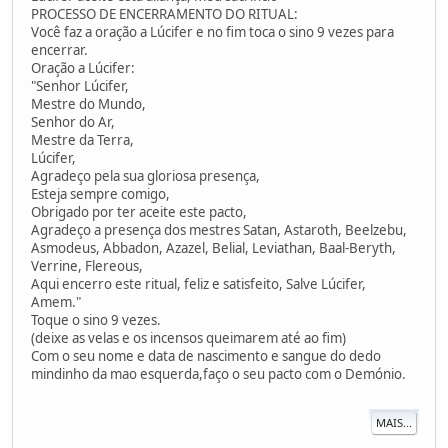
PROCESSO DE ENCERRAMENTO DO RITUAL:
Você faz a oração a Lúcifer e no fim toca o sino 9 vezes para
encerrar.
Oração a Lúcifer:
"Senhor Lúcifer,
Mestre do Mundo,
Senhor do Ar,
Mestre da Terra,
Lúcifer,
Agradeço pela sua gloriosa presença,
Esteja sempre comigo,
Obrigado por ter aceite este pacto,
Agradeço a presença dos mestres Satan, Astaroth, Beelzebu,
Asmodeus, Abbadon, Azazel, Belial, Leviathan, Baal-Beryth,
Verrine, Flereous,
Aqui encerro este ritual, feliz e satisfeito, Salve Lúcifer,
Amem."
Toque o sino 9 vezes.
(deixe as velas e os incensos queimarem até ao fim)
Com o seu nome e data de nascimento e sangue do dedo
mindinho da mao esquerda,faço o seu pacto com o Demónio.
MAIS...