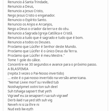
Renuncio á Santa Trindade,
Renuncio a Deus,
Renuncio a Jesus Cristo,
Nego Jesus Cristo o enganador.
Renuncio o Espírito Santo.
Renuncio os Anjos e Arcanjos,
Nego a Deus o criador da terra e do céu.
Renuncio a Sagrada Igreja Católica e Cristã.
Renuncio a tudo que é sagrado e tudo que é bom.
Renuncio a todos os Deuses.
Proclamo que Lúcifer é Senhor deste Mundo.
Proclamo que Lúcifer é o único Deus da Terra.
Proclamo que Lúcifer é meu Mestre."
Tome 1 gole do cálice.
Concentre-se 30 segundos e avance para o próximo passo.
A BLASFEMIA
(repita 3 vezes o Pai-Nosso invertido)
... este é o pai-nosso invertido na versão americana.
"Nema! Livee morf su revilled tub
Noishaytpmet ootni ton suh deel
Suh tshaiga sapsert that yeth
Vigrawf eu za sesapsert rua suh vigrawf
Derb ilaid rua yed sith suh vig
Neveh ni si za thre ni
Nud eeb liw eyth