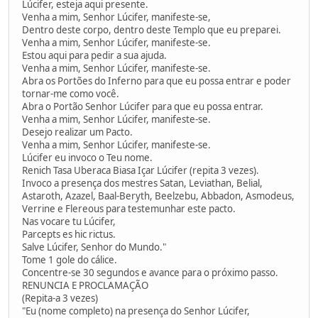
Lúcifer, esteja aqui presente.
Venha a mim, Senhor Lúcifer, manifeste-se,
Dentro deste corpo, dentro deste Templo que eu preparei.
Venha a mim, Senhor Lúcifer, manifeste-se.
Estou aqui para pedir a sua ajuda.
Venha a mim, Senhor Lúcifer, manifeste-se.
Abra os Portões do Inferno para que eu possa entrar e poder
tornar-me como você.
Abra o Portão Senhor Lúcifer para que eu possa entrar.
Venha a mim, Senhor Lúcifer, manifeste-se.
Desejo realizar um Pacto.
Venha a mim, Senhor Lúcifer, manifeste-se.
Lúcifer eu invoco o Teu nome.
Renich Tasa Uberaca Biasa Içar Lúcifer (repita 3 vezes).
Invoco a presença dos mestres Satan, Leviathan, Belial,
Astaroth, Azazel, Baal-Beryth, Beelzebu, Abbadon, Asmodeus,
Verrine e Flereous para testemunhar este pacto.
Nas vocare tu Lúcifer,
Parcepts es hic rictus.
Salve Lúcifer, Senhor do Mundo."
Tome 1 gole do cálice.
Concentre-se 30 segundos e avance para o próximo passo.
RENUNCIA E PROCLAMAÇÃO
(Repita-a 3 vezes)
"Eu (nome completo) na presença do Senhor Lúcifer,