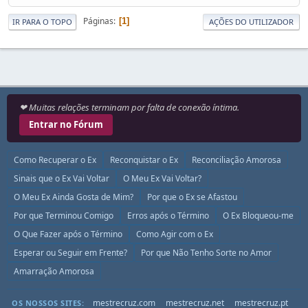
Páginas
1
IR PARA O TOPO
AÇÕES DO UTILIZADOR
❤ Muitas relações terminam por falta de conexão íntima.
Entrar no Fórum
Como Recuperar o Ex
Reconquistar o Ex
Reconciliação Amorosa
Sinais que o Ex Vai Voltar
O Meu Ex Vai Voltar?
O Meu Ex Ainda Gosta de Mim?
Por que o Ex se Afastou
Por que Terminou Comigo
Erros após o Término
O Ex Bloqueou-me
O Que Fazer após o Término
Como Agir com o Ex
Esperar ou Seguir em Frente?
Por que Não Tenho Sorte no Amor
Amarração Amorosa
mestrecruz.com
mestrecruz.net
mestrecruz.pt
OS NOSSOS SITES: