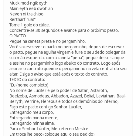
Muck mod-ngik eyth
Main eyth eeb dwohlah
Neveh ni tra chioo
Rertharf rua!"
Tome 1 gole do cálice.
Concentre-se 30 segundos e avance para o próximo passo.
O PACTO
Pegue na caneta preta e no pergaminho.
Você vai escrever o pacto no pergaminho, depois de escrever
o pacto, pegue na agulha virgem e fure o seu dedo polegar da
sua mão esquerda, com a caneta "pena", pegue desse sangue
e assine no pergaminho logo abaixo do contrato. Logo após
assinar o contrato queime o pergaminho na vela central do seu
altar. E siga o aviso que está após o texto do contrato.
TEXTO do contrato:
"Eu (nome completo)
No nome de Lúcifer e pelo poder de Satan, Astaroth,
Beelzebu, Asmodeus, Abbadon, Azazel, Belial, Leviathan, Baal-
Beryth, Verrine, Flereous e todos os demónios do inferno,
Faço este pacto contigo Senhor Lúcifer,
Entregando meu corpo,
Entregando minha mente,
Entregando minha alma,
Para o Senhor Lúcifer, Meu eterno Mestre.
Em troca lhe peço (coloque aqui o seu pedido)