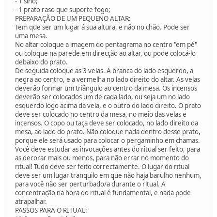
- 1 sino;
- 1 prato raso que suporte fogo;
PREPARAÇÃO DE UM PEQUENO ALTAR:
Tem que ser um lugar á sua altura, e não no chão. Pode ser
uma mesa.
No altar coloque a imagem do pentagrama no centro "em pé"
ou coloque na parede em direcção ao altar, ou pode colocá-lo
debaixo do prato.
De seguida coloque as 3 velas. A branca do lado esquerdo, a
negra ao centro, e a vermelha no lado direito do altar. As velas
deverão formar um triângulo ao centro da mesa. Os incensos
deverão ser colocados um de cada lado, ou seja um no lado
esquerdo logo acima da vela, e o outro do lado direito. O prato
deve ser colocado no centro da mesa, no meio das velas e
incensos. O copo ou taça deve ser colocado, no lado direito da
mesa, ao lado do prato. Não coloque nada dentro desse prato,
porque ele será usado para colocar o pergaminho em chamas.
Você deve estudar as invocações antes do ritual ser feito, para
as decorar mais ou menos, para não errar no momento do
ritual! Tudo deve ser feito correctamente. O lugar do ritual
deve ser um lugar tranquilo em que não haja barulho nenhum,
para você não ser perturbado/a durante o ritual. A
concentração na hora do ritual é fundamental, e nada pode
atrapalhar.
PASSOS PARA O RITUAL: