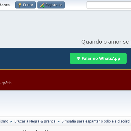
udança
.
Entrar
Registe-se
Quando o amor se 
💬 Falar no WhatsApp
grátis.
tismo
Bruxaria Negra & Branca
Simpatia para espantar o ódio e a discórdi
►
►