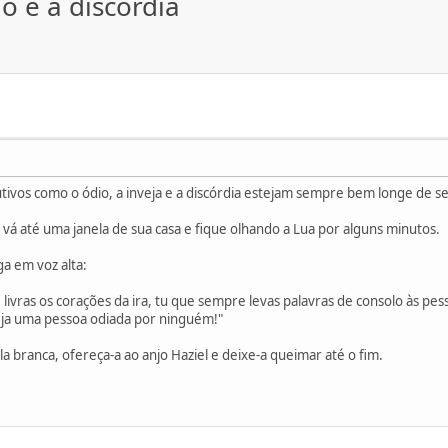
o e a discórdia
ivos como o ódio, a inveja e a discórdia estejam sempre bem longe de seu
vá até uma janela de sua casa e fique olhando a Lua por alguns minutos.
ga em voz alta:
 livras os corações da ira, tu que sempre levas palavras de consolo às pe
eja uma pessoa odiada por ninguém!"
 branca, ofereça-a ao anjo Haziel e deixe-a queimar até o fim.