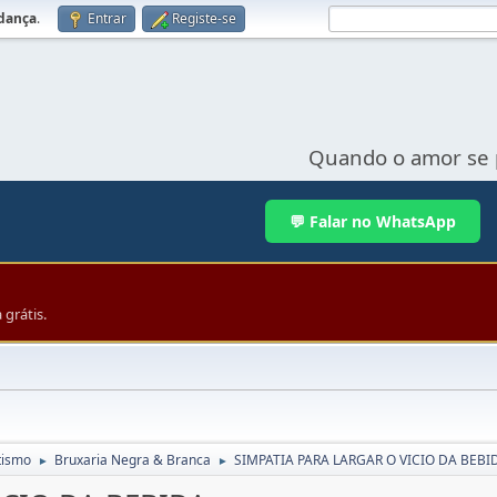
udança
.
Entrar
Registe-se
Quando o amor se 
💬 Falar no WhatsApp
grátis.
tismo
Bruxaria Negra & Branca
SIMPATIA PARA LARGAR O VICIO DA BEBI
►
►