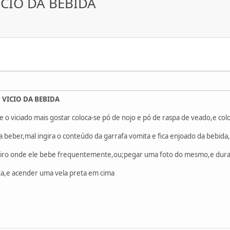
ICIO DA BEBIDA
 VICIO DA BEBIDA
 o viciado mais gostar coloca-se pó de nojo e pó de raspa de veado,e col
 a beber,mal ingira o conteúdo da garrafa vomita e fica enjoado da bebida
neiro onde ele bebe frequentemente,ou;pegar uma foto do mesmo,e duran
ta,e acender uma vela preta em cima