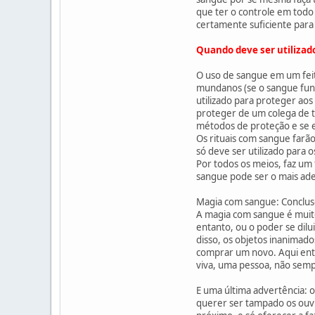
que ter o controle em todo
certamente suficiente para 
Quando deve ser utilizad
O uso de sangue em um feit
mundanos (se o sangue func
utilizado para proteger aos
proteger de um colega de t
métodos de proteção e se 
Os rituais com sangue farã
só deve ser utilizado para
Por todos os meios, faz um
sangue pode ser o mais ade
Magia com sangue: Conclu
A magia com sangue é muito 
entanto, ou o poder se dil
disso, os objetos inanimad
comprar um novo. Aqui ent
viva, uma pessoa, não sem
E uma última advertência: 
querer ser tampado os ouv