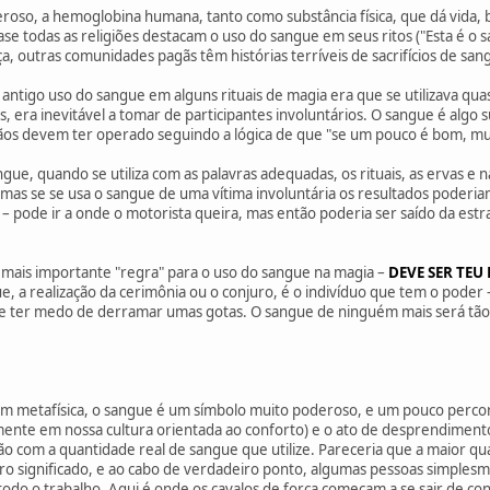
roso, a hemoglobina humana, tanto como substância física, que dá vida,
se todas as religiões destacam o uso do sangue em seus ritos ("Esta é o sa
, outras comunidades pagãs têm histórias terríveis de sacrifícios de san
 antigo uso do sangue em alguns rituais de magia era que se utilizava qu
s, era inevitável a tomar de participantes involuntários. O sangue é al
os devem ter operado seguindo a lógica de que "se um pouco é bom, mu
ue, quando se utiliza com as palavras adequadas, os rituais, as ervas e 
mas se se usa o sangue de uma vítima involuntária os resultados poderia
es – pode ir a onde o motorista queira, mas então poderia ser saído da e
e mais importante "regra" para o uso do sangue na magia –
DEVE SER TEU
e, a realização da cerimônia ou o conjuro, é o indivíduo que tem o poder
 ter medo de derramar umas gotas. O sangue de ninguém mais será tão 
 em metafísica, o sangue é um símbolo muito poderoso, e um pouco perc
ente em nossa cultura orientada ao conforto) e o ato de desprendiment
ão com a quantidade real de sangue que utilize. Pareceria que a maior
iro significado, e ao cabo de verdadeiro ponto, algumas pessoas simples
odo o trabalho. Aqui é onde os cavalos de força começam a se sair de co