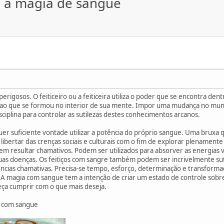
e a magia de sangue
erigosos. O feiticeiro ou a feiticeira utiliza o poder que se encontra den
 ao que se formou no interior de sua mente. Impor uma mudança no mu
sciplina para controlar as sutilezas destes conhecimentos arcanos.
uer suficiente vontade utilizar a potência do próprio sangue. Uma bruxa
 libertar das crenças sociais e culturais com o fim de explorar plenamente
em resultar chamativos. Podem ser utilizados para absorver as energias v
r suas doenças. Os feitiços com sangre também podem ser incrivelmente s
ncias chamativas. Precisa-se tempo, esforço, determinação e transform
s. A magia com sangue tem a intenção de criar um estado de controle sob
eça cumprir com o que mais deseja.
s com sangue