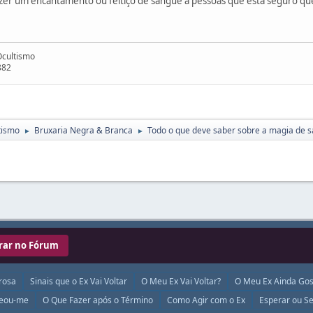
azer um encantamento ou feitiço de sangue a pessoas que está seguro qu
Ocultismo
882
tismo
Bruxaria Negra & Branca
Todo o que deve saber sobre a magia de 
►
►
rar no Fórum
rosa
Sinais que o Ex Vai Voltar
O Meu Ex Vai Voltar?
O Meu Ex Ainda Gos
ueou-me
O Que Fazer após o Término
Como Agir com o Ex
Esperar ou Se