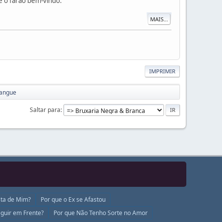
e o farão bem-vindo.
MAIS...
IMPRIMIR
sangue
Saltar para
ta de Mim?
Por que o Ex se Afastou
guir em Frente?
Por que Não Tenho Sorte no Amor