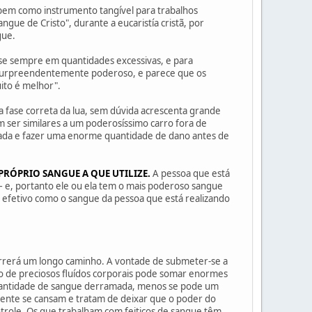
 bem como instrumento tangível para trabalhos
ngue de Cristo", durante a eucaristía cristã, por
gue.
ase sempre em quantidades excessivas, e para
go surpreendentemente poderoso, e parece que os
ito é melhor".
na fase correta da lua, sem dúvida acrescenta grande
m ser similares a um poderosíssimo carro fora de
strada e fazer uma enorme quantidade de dano antes de
 PRÓPRIO SANGUE A QUE UTILIZE.
A pessoa que está
 – e, portanto ele ou ela tem o mais poderoso sangue
efetivo como o sangue da pessoa que está realizando
orrerá um longo caminho. A vontade de submeter-se a
o de preciosos fluídos corporais pode somar enormes
 quantidade de sangue derramada, menos se pode um
mente se cansam e tratam de deixar que o poder do
ntrole. Os que trabalham com feitiços de sangue têm