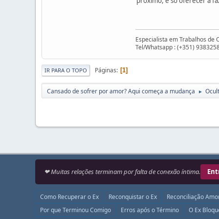
próximo, e só oferecer a f
Especialista em Trabalhos de 
Tel/Whatsapp : (+351) 938325
Páginas
1
IR PARA O TOPO
Cansado de sofrer por amor? Aqui começa a mudança
Ocul
►
❤ Muitas relações terminam por falta de conexão íntima.
Ent
Como Recuperar o Ex
Reconquistar o Ex
Reconciliação Amo
Por que Terminou Comigo
Erros após o Término
O Ex Bloq