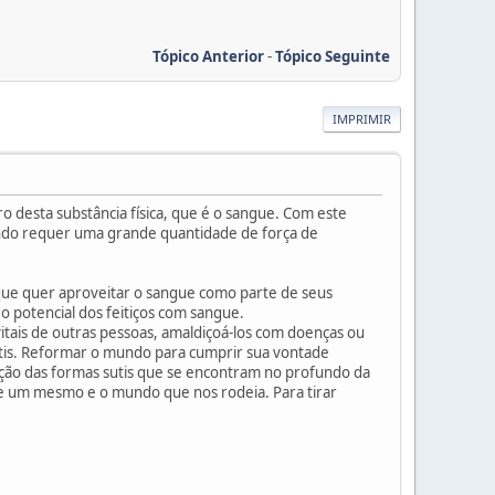
Tópico Anterior
-
Tópico Seguinte
IMPRIMIR
tro desta substância física, que é o sangue. Com este
ndo requer uma grande quantidade de força de
 que quer aproveitar o sangue como parte de seus
 o potencial dos feitiços com sangue.
itais de outras pessoas, amaldiçoá-los com doenças ou
utis. Reformar o mundo para cumprir sua vontade
ação das formas sutis que se encontram no profundo da
re um mesmo e o mundo que nos rodeia. Para tirar