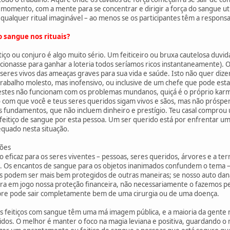
 momento, com a mente para se concentrar e dirigir a força do sangue u
qualquer ritual imaginável – ao menos se os participantes têm a responsa
o sangue nos rituais?
iço ou conjuro é algo muito sério. Um feiticeiro ou bruxa cautelosa duv
ionasse para ganhar a loteria todos seríamos ricos instantaneamente). 
 seres vivos das ameaças graves para sua vida e saúde. Isto não quer diz
rabalho molesto, mas inofensivo, ou inclusive de um chefe que pode est
estes não funcionam com os problemas mundanos, quiçá é o próprio karm
o com que você e teus seres queridos sigam vivos e sãos, mas não próspe
 os fundamentos, que não incluem dinheiro e prestígio. Teu casal compro
 feitiço de sangue por esta pessoa. Um ser querido está por enfrentar um
quado nesta situação.
sões
eficaz para os seres viventes – pessoas, seres queridos, árvores e a terr
ui. Os encantos de sangue para os objetos inanimados confundem o tema –
os podem ser mais bem protegidos de outras maneiras; se nosso auto dan
ra em jogo nossa proteção financeira, não necessariamente o fazemos 
pre pode sair completamente bem de uma cirurgia ou de uma doença.
os feitiços com sangue têm uma má imagem pública, e a maioria da gente
idos. O melhor é manter o foco na magia leviana e positiva, guardando