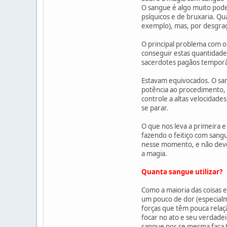
O sangue é algo muito pode
psíquicos e de bruxaria. Qua
exemplo), mas, por desgraça
O principal problema com o
conseguir estas quantidade
sacerdotes pagãos temporã
Estavam equivocados. O sang
potência ao procedimento, 
controle a altas velocidad
se parar.
O que nos leva a primeira 
fazendo o feitiço com sangu
nesse momento, e não deve
a magia.
Quanta sangue utilizar?
Como a maioria das coisas
um pouco de dor (especialm
forças que têm pouca relaç
focar no ato e seu verdade
sangue por se mesma faça t