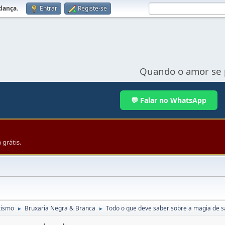
udança
.
Entrar
Registe-se
Quando o amor se 
💬 Falar no WhatsApp
grátis.
tismo
Bruxaria Negra & Branca
Todo o que deve saber sobre a magia de 
►
►