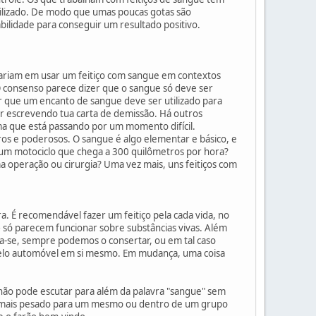
tilizado. De modo que umas poucas gotas são
bilidade para conseguir um resultado positivo.
idariam em usar um feitiço com sangue em contextos
O consenso parece dizer que o sangue só deve ser
er que um encanto de sangue deve ser utilizado para
ar escrevendo tua carta de demissão. Há outros
a que está passando por um momento difícil.
ros e poderosos. O sangue é algo elementar e básico, e
u um motociclo que chega a 300 quilômetros por hora?
a operação ou cirurgia? Uma vez mais, uns feitiços com
a. É recomendável fazer um feitiço pela cada vida, no
 só parecem funcionar sobre substâncias vivas. Além
a-se, sempre podemos o consertar, ou em tal caso
pelo automóvel em si mesmo. Em mudança, uma coisa
 não pode escutar para além da palavra "sangue" sem
 o mais pesado para um mesmo ou dentro de um grupo