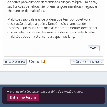
da bruxa para cumprir determinada função mágica. Em geral,
são funções benéficas. Se forem funções maléficas (negativas),
chamam-se de maldições.
Maldições são palavras de ordem que têm por objetivo a
destruição de algo alguém. Também são chamadas de
"pragas". Quem lida com magias e encantamentos deve saber
que as palavras podem ter muito poder e que os efeitos das
maldições podem retornar para quem as lança.
MAIS...
Páginas
1
IR PARA O TOPO
AÇÕES DO UTILIZADOR
❤ Muitas relações terminam por falta de conexão íntima.
Entrar no Fórum