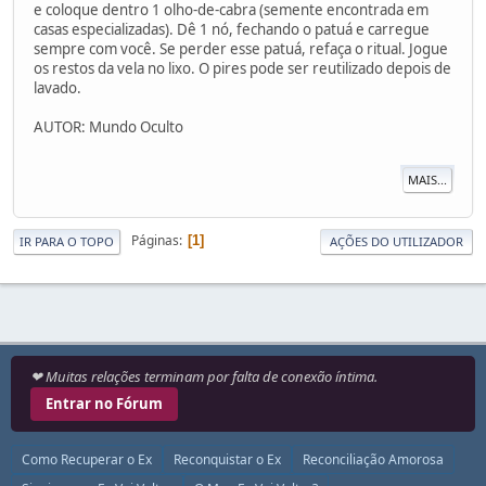
e coloque dentro 1 olho-de-cabra (semente encontrada em
casas especializadas). Dê 1 nó, fechando o patuá e carregue
sempre com você. Se perder esse patuá, refaça o ritual. Jogue
os restos da vela no lixo. O pires pode ser reutilizado depois de
lavado.
AUTOR: Mundo Oculto
MAIS...
Páginas
1
IR PARA O TOPO
AÇÕES DO UTILIZADOR
❤ Muitas relações terminam por falta de conexão íntima.
Entrar no Fórum
Como Recuperar o Ex
Reconquistar o Ex
Reconciliação Amorosa