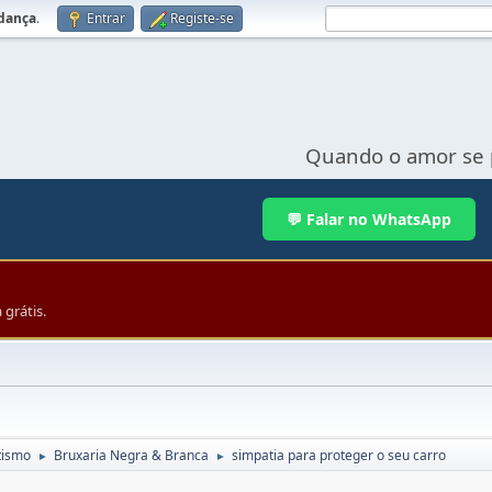
udança
.
Entrar
Registe-se
Quando o amor se 
💬 Falar no WhatsApp
grátis.
tismo
Bruxaria Negra & Branca
simpatia para proteger o seu carro
►
►