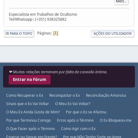
MAIS...
Especialista em Trabalhos de Ocultismo
Tel/Whatsapp : (+351) 938325882
Páginas
1
IR PARA O TOPO
AÇÕES DO UTILIZADOR
❤ Muitas relações terminam por falta de conexão íntima.
Entrar no Fórum
Como Recuperar o Ex
Reconquistar o Ex
Reconciliação Amorosa
Sinais que o Ex Vai Voltar
O Meu Ex Vai Voltar?
O Meu Ex Ainda Gosta de Mim?
Por que o Ex se Afastou
Por que Terminou Comigo
Erros após o Término
O Ex Bloqueou-me
O Que Fazer após o Término
Como Agir com o Ex
Esperar ou Seguir em Frente?
Por que Não Tenho Sorte no Amor