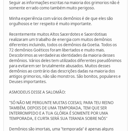
Seguir as informações escritas na maioria dos grimorios não é
somente errado como também muito perigoso.
Minha experiência com vários demônios é de que eles são
orgulhosos e ter respeito é muito importante.
Recentemente muitos Altos Sacerdotes e Sacerdotisas
realizaram um trabalho de energia com muitos demônios
diferentes incluindo, todos os demônios da Goetia. Todos os
72 demônios Goéticos foram libertados e muito mais.
Descobrimos as verdadeiras identidades da maioria desses
demônios. Vários deles tem utilizados diferentes pseudônimos
para evitarem ser brutalmente abusados. Muitos desses
demônios ao contrário das descrições dadas na maioria dos
antigos grimorios, não são monstros. São bonitos, populares e
Deuses importantes.
ASMODEUS DISSE A SALOMÃO:
"SÓ NÃO ME PERGUNTE MUITAS COISAS; PARA TEU REINO
TAMBÉM, DEPOIS DE UMA TEMPORADA, TEM QUE SER
INTERROMPIDO E A TUA GLÓRIA É SOMENTE POR UMA
TEMPORADA, E CURTA SERÁ SUA TIRANIA SOBRE NÓS"
Demônios são imortais, uma "temporada" é apenas alguns