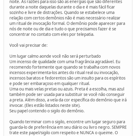
noite. As razões para isso são as energias que são diferentes
durante a noite daquelas durante o dia e é mais fácil ficar
sozinho e livre de distrações. Quando se estabelece uma
relação com certos demônios não é mais necessário realizar
um ritual de invocação formal. O demônio pode aparecer para
nós de noite ou de dia e tudo o que precisamos fazer é se
concentrar no contato com eles por telepatia.
Você vai precisar de:
Um lugar calmo aonde você não será perturbado
Um incenso de qualidade com uma fragrância agradável. Eu
recomendo fortemente que quando se trabalha com novos
incensos experimenta-los antes do ritual real ou invocação,
incensos baratos e fedorentos são um insulto para os espíritos
e pode ser embaraçoso em qualquer ritual.
Uma ou mais velas pretas ou azuis. Preta é a escolha, mas azul
também pode ser usada para substituir se você não conseguir
a preta. Além disso, a vela da cor específica do demônio que irá
invocar. (Eles estão listados neste site).
Seu papel contendo o sigilo do demônio.
Quando terminar com o sigilo, encontre um lugar seguro para
guarda-lo de preferência em seu diário ou livro negro. SEMPRE
trate este papel/sigilo com respeito e NUNCA o queime. O