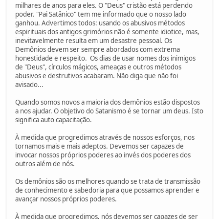
milhares de anos para eles. O "Deus" cristão está perdendo
poder. "Pai Satânico" tem me informado que o nosso lado
ganhou. Advertimos todos: usando os abusivos métodos
espirituais dos antigos grimórios não é somente idiotice, mas,
inevitavelmente resulta em um desastre pessoal. Os
Demônios devem ser sempre abordados com extrema
honestidade e respeito. Os dias de usar nomes dos inimigos
de "Deus", círculos mágicos, ameaças e outros métodos
abusivos e destrutivos acabaram. Não diga que não foi
avisado...
Quando somos novos a maioria dos demônios estão dispostos
a nos ajudar. O objetivo do Satanismo é se tornar um deus. Isto
significa auto capacitação.
À medida que progredimos através de nossos esforços, nos
tornamos mais e mais adeptos. Devemos ser capazes de
invocar nossos próprios poderes ao invés dos poderes dos
outros além de nós.
Os demônios são os melhores quando se trata de transmissão
de conhecimento e sabedoria para que possamos aprender e
avançar nossos próprios poderes.
À medida que progredimos, nós devemos ser capazes de ser