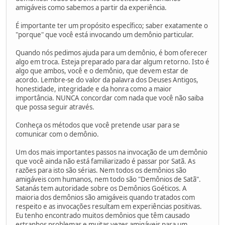
amigáveis como sabemos a partir da experiência.
É importante ter um propósito específico; saber exatamente o
"porque" que você está invocando um demônio particular.
Quando nós pedimos ajuda para um demônio, é bom oferecer
algo em troca. Esteja preparado para dar algum retorno. Isto é
algo que ambos, você e o demônio, que devem estar de
acordo. Lembre-se do valor da palavra dos Deuses Antigos,
honestidade, integridade e da honra como a maior
importância. NUNCA concordar com nada que você não saiba
que possa seguir através.
Conheça os métodos que você pretende usar para se
comunicar com o demônio.
Um dos mais importantes passos na invocação de um demônio
que você ainda não está familiarizado é passar por Satã. As
razões para isto são sérias. Nem todos os demônios são
amigáveis com humanos, nem todo são "Demônios de Satã".
Satanás tem autoridade sobre os Demônios Goéticos. A
maioria dos demônios são amigáveis quando tratados com
respeito e as invocações resultam em experiências positivas.
Eu tenho encontrado muitos demônios que têm causado
estranhos problemas e muitas vezes amigáveis para um