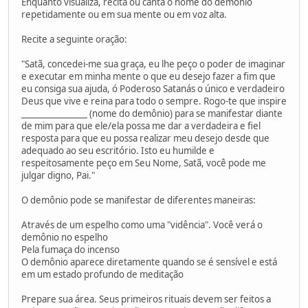
Enquanto visualiza, recita ou canta o nome do demônio
repetidamente ou em sua mente ou em voz alta.
Recite a seguinte oração:
"Satã, concedei-me sua graça, eu lhe peço o poder de imaginar
e executar em minha mente o que eu desejo fazer a fim que
eu consiga sua ajuda, ó Poderoso Satanás o único e verdadeiro
Deus que vive e reina para todo o sempre. Rogo-te que inspire
________________ (nome do demônio) para se manifestar diante
de mim para que ele/ela possa me dar a verdadeira e fiel
resposta para que eu possa realizar meu desejo desde que
adequado ao seu escritório. Isto eu humilde e
respeitosamente peço em Seu Nome, Satã, você pode me
julgar digno, Pai."
O demônio pode se manifestar de diferentes maneiras:
Através de um espelho como uma "vidência". Você verá o
demônio no espelho
Pela fumaça do incenso
O demônio aparece diretamente quando se é sensível e está
em um estado profundo de meditação
Prepare sua área. Seus primeiros rituais devem ser feitos a