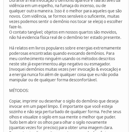
Durante a real invocação o demônio aparece e fala através da
vidência em um espelho, na fumaça do incenso, ou de
qualquer outra maneira. Isso é o melhor para aqueles que são
novos. Com vidência, se formos sensíveis o suficiente, muitas
vezes podemos sentir o demônio nos tocar se ele(a) o escolher
faze-lo.
O contato tangível; objetos em nossos quartos são movidos,
não há evidencia física real de o demônio ter estado presente.
Há relatos em livros populares sobre energias extremamente
poderosas encontradas quando evocando demônios. Para
meu conhecimento ninguém usando os métodos descritos
neste site já experimentou algo negativo ou esmagador.
Invoquei demônios muitas vezes (ver invocação & evocação) e
a energia nunca foi além de qualquer coisa que eu não podia
manipular ou de qualquer forma desconfortável.
MÉTODOS:
Copiar, imprimir ou desenhar o sigilo do demônio que deseja
invocar em um papel limpo. É importante que você esteja
sozinho e não seja perturbado de qualquer forma. Feche seus
olhos e visualize o sigilo em sua mente o melhor que puder.
Tudo bem abrir os olhos para olhar o sigilo novamente
(quantas vezes for preciso) para obter uma imagem clara.