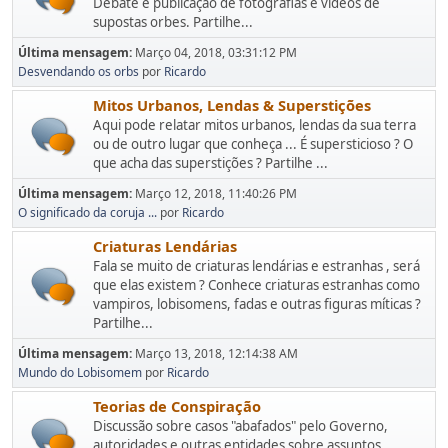
Debate e publicação de fotografias e vídeos de
supostas orbes. Partilhe...
Última mensagem:
Março 04, 2018, 03:31:12 PM
Desvendando os orbs
por
Ricardo
Mitos Urbanos, Lendas & Superstições
Aqui pode relatar mitos urbanos, lendas da sua terra
ou de outro lugar que conheça ... É supersticioso ? O
que acha das superstições ? Partilhe ...
Última mensagem:
Março 12, 2018, 11:40:26 PM
O significado da coruja ...
por
Ricardo
Criaturas Lendárias
Fala se muito de criaturas lendárias e estranhas , será
que elas existem ? Conhece criaturas estranhas como
vampiros, lobisomens, fadas e outras figuras míticas ?
Partilhe...
Última mensagem:
Março 13, 2018, 12:14:38 AM
Mundo do Lobisomem
por
Ricardo
Teorias de Conspiração
Discussão sobre casos "abafados" pelo Governo,
autoridades e outras entidades sobre assuntos