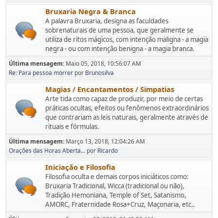
Bruxaria Negra & Branca
A palavra Bruxaria, designa as faculdades
sobrenaturais de uma pessoa, que geralmente se
utiliza de ritos mágicos, com intenção maligna - a magia
negra - ou com intenção benigna - a magia branca.
Última mensagem:
Maio 05, 2018, 10:56:07 AM
Re: Para pessoa morrer
por
Brunosilva
Magias / Encantamentos / Simpatias
Arte tida como capaz de produzir, por meio de certas
práticas ocultas, efeitos ou fenômenos extraordinários
que contrariam as leis naturais, geralmente através de
rituais e fórmulas.
Última mensagem:
Março 13, 2018, 12:04:26 AM
Orações das Horas Aberta...
por
Ricardo
Iniciação e Filosofia
Filosofia oculta e demais corpos iniciáticos como:
Bruxaria Tradicional, Wicca (tradicional ou não),
Tradição Hemoniana, Temple of Set, Satanismo,
AMORC, Fraternidade Rosa+Cruz, Maçonaria, etc..