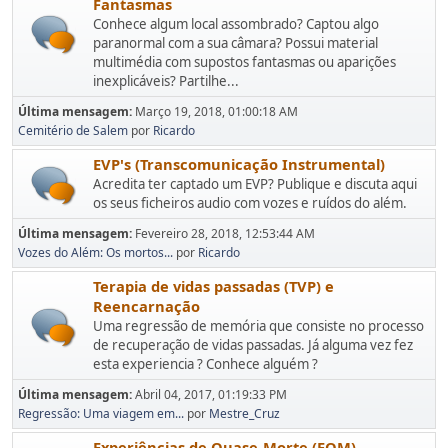
Fantasmas
Conhece algum local assombrado? Captou algo
paranormal com a sua câmara? Possui material
multimédia com supostos fantasmas ou aparições
inexplicáveis? Partilhe...
Última mensagem:
Março 19, 2018, 01:00:18 AM
Cemitério de Salem
por
Ricardo
EVP's (Transcomunicação Instrumental)
Acredita ter captado um EVP? Publique e discuta aqui
os seus ficheiros audio com vozes e ruídos do além.
Última mensagem:
Fevereiro 28, 2018, 12:53:44 AM
Vozes do Além: Os mortos...
por
Ricardo
Terapia de vidas passadas (TVP) e
Reencarnação
Uma regressão de memória que consiste no processo
de recuperação de vidas passadas. Já alguma vez fez
esta experiencia ? Conhece alguém ?
Última mensagem:
Abril 04, 2017, 01:19:33 PM
Regressão: Uma viagem em...
por
Mestre_Cruz
Experiências de Quase-Morte (EQM)