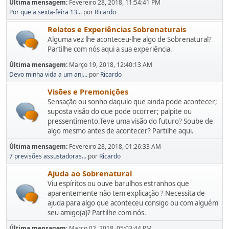
Última mensagem:
Fevereiro 28, 2018, 11:54:41 PM
Por que a sexta-feira 13...
por
Ricardo
Relatos e Experiências Sobrenaturais
Alguma vez lhe aconteceu-lhe algo de Sobrenatural?
Partilhe com nós aqui a sua experiência.
Última mensagem:
Março 19, 2018, 12:40:13 AM
Devo minha vida a um anj...
por
Ricardo
Visões e Premonições
Sensação ou sonho daquilo que ainda pode acontecer;
suposta visão do que pode ocorrer; palpite ou
pressentimento.Teve uma visão do futuro? Soube de
algo mesmo antes de acontecer? Partilhe aqui.
Última mensagem:
Fevereiro 28, 2018, 01:26:33 AM
7 previsões assustadoras...
por
Ricardo
Ajuda ao Sobrenatural
Viu espíritos ou ouve barulhos estranhos que
aparentemente não tem explicação ? Necessita de
ajuda para algo que aconteceu consigo ou com alguém
seu amigo(a)? Partilhe com nós.
Última mensagem:
Março 02, 2018, 05:03:44 PM