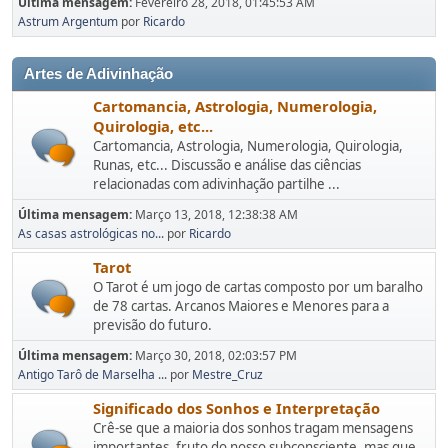
Última mensagem:
Fevereiro 28, 2018, 01:45:53 AM
Astrum Argentum
por
Ricardo
Artes de Adivinhação
Cartomancia, Astrologia, Numerologia,
Quirologia, etc...
Cartomancia, Astrologia, Numerologia, Quirologia,
Runas, etc... Discussão e análise das ciências
relacionadas com adivinhação partilhe ...
Última mensagem:
Março 13, 2018, 12:38:38 AM
As casas astrológicas no...
por
Ricardo
Tarot
O Tarot é um jogo de cartas composto por um baralho
de 78 cartas. Arcanos Maiores e Menores para a
previsão do futuro.
Última mensagem:
Março 30, 2018, 02:03:57 PM
Antigo Tarô de Marselha ...
por
Mestre_Cruz
Significado dos Sonhos e Interpretação
Crê-se que a maioria dos sonhos tragam mensagens
importantes, fruto do nosso subconsciente, mas que