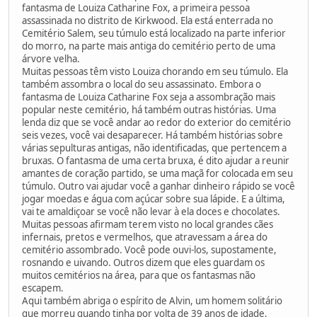
fantasma de Louiza Catharine Fox, a primeira pessoa
assassinada no distrito de Kirkwood. Ela está enterrada no
Cemitério Salem, seu túmulo está localizado na parte inferior
do morro, na parte mais antiga do cemitério perto de uma
árvore velha.
Muitas pessoas têm visto Louiza chorando em seu túmulo. Ela
também assombra o local do seu assassinato. Embora o
fantasma de Louiza Catharine Fox seja a assombração mais
popular neste cemitério, há também outras histórias. Uma
lenda diz que se você andar ao redor do exterior do cemitério
seis vezes, você vai desaparecer. Há também histórias sobre
várias sepulturas antigas, não identificadas, que pertencem a
bruxas. O fantasma de uma certa bruxa, é dito ajudar a reunir
amantes de coração partido, se uma maçã for colocada em seu
túmulo. Outro vai ajudar você a ganhar dinheiro rápido se você
jogar moedas e água com açúcar sobre sua lápide. E a última,
vai te amaldiçoar se você não levar à ela doces e chocolates.
Muitas pessoas afirmam terem visto no local grandes cães
infernais, pretos e vermelhos, que atravessam a área do
cemitério assombrado. Você pode ouvi-los, supostamente,
rosnando e uivando. Outros dizem que eles guardam os
muitos cemitérios na área, para que os fantasmas não
escapem.
Aqui também abriga o espírito de Alvin, um homem solitário
que morreu quando tinha por volta de 39 anos de idade,