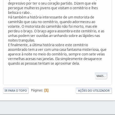
depressivo por ter o seu coração partido. Dizem que ele
persegue mulheres jovens que visitam o cemitério e lhes
belisca o rabo .
Há também a história interessante de um motorista de
caminhão que caiu no cemitério, quando adormeceu ao
volante. O motorista do caminhão não foi morto, mas ele
perdeu o braço. O braço agora assombra este cemitério, e as
unhas podem ser ouvidas arranhando sobre as lápides nas
noites tranquilas.
E finalmente, a última história sobre este cemitério
assombrado tem a ver com uma casa fantasma misteriosa, que
aparece à noite no meio do cemitério, sempre com sete velas
vermelhas acesas nas janelas. Ela simplesmente desaparece
quando as pessoas tentam se aproximar dela.
MAIS...
Páginas
1
IR PARA O TOPO
AÇÕES DO UTILIZADOR