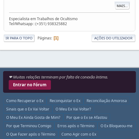
MAIS...
Especialista em Trabalhos de Ocultismo
Tel/Whatsapp : (+351) 938325882
Páginas
1
IR PARA O TOPO
AÇÕES DO UTILIZADOR
❤ Muitas relações terminam por falta de conexão íntima.
Entrar no Fórum
Como Recuperar o Ex
Reconquistar o Ex
Reconciliação Amorosa
Sinais que o Ex Vai Voltar
O Meu Ex Vai Voltar?
O Meu Ex Ainda Gosta de Mim?
Por que o Ex se Afastou
Por que Terminou Comigo
Erros após o Término
O Ex Bloqueou-me
O Que Fazer após o Término
Como Agir com o Ex