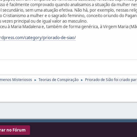
 Isso é facilmente comprovado quando analisamos a situação da mulher nes
el secundário, sem uma atuação efetiva. Não há, por exemplo, nessas rel
o Cristianismo a mulher e o sagrado feminino, conceito oriundo do Pag
vezes principal ou de igual valor ao masculino.
teceu à Maria Madalena e, também de forma genérica, à Virgem Maria (Mãe
ordpress.com/category/priorado-de-siao/
menos Misteriosos
Teorias de Conspiração
Priorado de Sião foi criado 
►
►
rar no Fórum