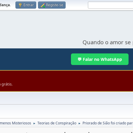
udança
.
Entrar
Registe-se
Quando o amor se 
💬 Falar no WhatsApp
grátis.
menos Misteriosos
Teorias de Conspiração
Priorado de Sião foi criado 
►
►