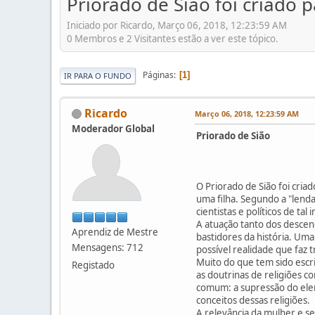
Priorado de Sião foi criado
Iniciado por Ricardo, Março 06, 2018, 12:23:59 AM
0 Membros e 2 Visitantes estão a ver este tópico.
Páginas
1
IR PARA O FUNDO
Ricardo
Março 06, 2018, 12:23:59 AM
Moderador Global
Priorado de Sião
O Priorado de Sião foi cri
uma filha. Segundo a "lenda
cientistas e políticos de t
A atuação tanto dos descen
Aprendiz de Mestre
bastidores da história. Um
Mensagens: 712
possível realidade que faz t
Muito do que tem sido esc
Registado
as doutrinas de religiões 
comum: a supressão do elem
conceitos dessas religiões.
A relevância da mulher e s