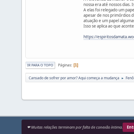
nossa era até nossos dias.
A elas foi relegado um pap
apesar de nos primórdios d
atuação e um papel algumas 
Isso se aplica ao que acon
https://espiritosdamata.w
Páginas
1
IR PARA O TOPO
Cansado de sofrer por amor? Aqui começa a mudança
Fenô
►
❤ Muitas relações terminam por falta de conexão íntima.
Ent