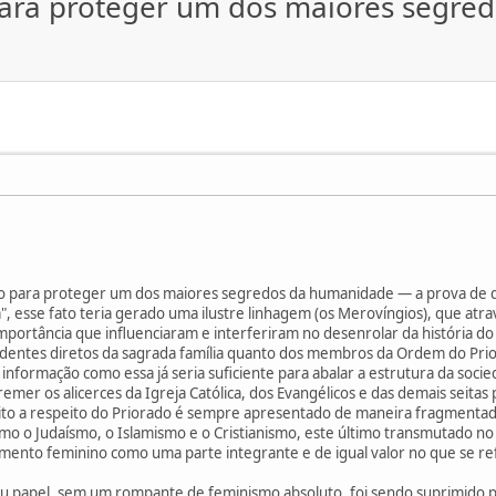
 para proteger um dos maiores segr
ado para proteger um dos maiores segredos da humanidade — a prova de 
", esse fato teria gerado uma ilustre linhagem (os Merovíngios), que atrav
al importância que influenciaram e interferiram no desenrolar da história 
dentes diretos da sagrada família quanto dos membros da Ordem do Prio
a informação como essa já seria suficiente para abalar a estrutura da s
remer os alicerces da Igreja Católica, dos Evangélicos e das demais seitas
rito a respeito do Priorado é sempre apresentado de maneira fragmenta
como o Judaísmo, o Islamismo e o Cristianismo, este último transmutado 
ento feminino como uma parte integrante e de igual valor no que se re
eu papel, sem um rompante de feminismo absoluto, foi sendo suprimido pel