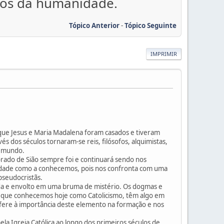
edos da humanidade.
Tópico Anterior
-
Tópico Seguinte
IMPRIMIR
que Jesus e Maria Madalena foram casados e tiveram
és dos séculos tornaram-se reis, filósofos, alquimistas,
do mundo.
rado de Sião sempre foi e continuará sendo nos
ociedade como a conhecemos, pois nos confronta com uma
 pseudocristãs.
da e envolto em uma bruma de mistério. Os dogmas e
no que conhecemos hoje como Catolicismo, têm algo em
fere à importância deste elemento na formação e nos
a Igreja Católica ao longo dos primeiros séculos de