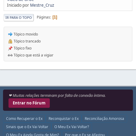
Iniciado por
Mestre_Cruz
Páginas
1
IR PARA O TOPO
Tópico movido
Tópico trancado
Tópico fixo
Tópico que está a vigiar
❤ Muitas relações terminam por falta de conexão íntima.
Entrar no Fórum
Como Recuperar o Ex
Reconquistar o Ex
Reconciliação Amorosa
Sinais que o Ex Vai Voltar
O Meu Ex Vai Voltar?
O Meu Ex Ainda Gosta de Mim?
Por que o Ex se Afastou