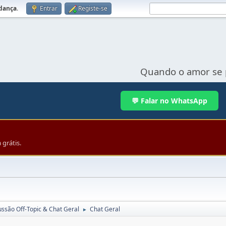
udança
.
Entrar
Registe-se
Quando o amor se 
💬 Falar no WhatsApp
grátis.
ussão Off-Topic & Chat Geral
Chat Geral
►