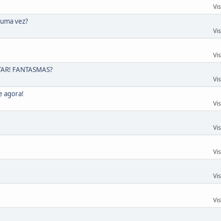
Vi
 uma vez?
Vi
Vi
TAR! FANTASMAS?
Vi
e agora!
Vi
Vi
Vi
Vi
Vi