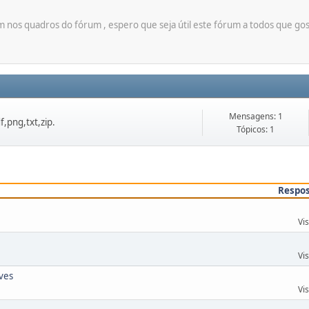
ram nos quadros do fórum , espero que seja útil este fórum a todos que g
Mensagens: 1
,png,txt,zip.
Tópicos: 1
Respo
Vi
Vi
lves
Vi