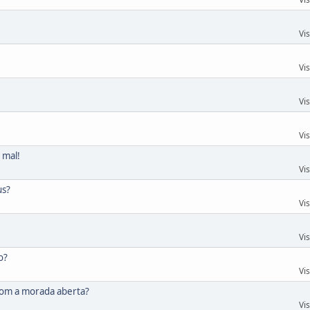
Vi
Vi
Vi
Vi
 mal!
Vi
us?
Vi
Vi
o?
Vi
com a morada aberta?
Vi