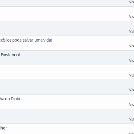
Vi
Vi
Vi
ecê-los pode salvar uma vida!
Vi
Existencial
Vi
Vi
Vi
ha do Diabo
Vi
Vi
lher
Vi