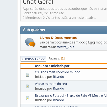
Chat Geral
Aqui serão discutidos todos os assuntos que não se insi
Sobrenatural, Ocultismo etc...
0 Membros e 2 Visitantes estão a ver este quadro.
Sub-quadros
Livros & Documentos
São permitidos anexos em:doc,gif,jpg,mpg,pdf
Moderador:
Mestre_Cruz
Páginas
1
IR PARA O FUNDO
Assunto
/
Iniciado por
Os Olhos mais lindos do mundo
Iniciado por
Ricardo
Pássaros caem do céu
Iniciado por
Ricardo
Bruxaria no Futebol - Bruxo de Fafe VS Mestre A
Iniciado por
Ricardo