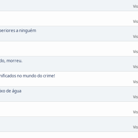
Vi
Vi
periores a ninguém
Vi
Vi
ndo, morreu.
Vi
nificados no mundo do crime!
Vi
ixo de água
Vi
Vi
Vi