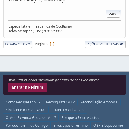
MAIS...
Especialista em Trabalhos de Ocultismo
Tel/Whatsapp : (+351) 938325882
Páginas
1
IR PARA O TOPO
AÇÕES DO UTILIZADOR
❤ Muitas relações terminam por falta de conexão íntima.
Entrar no Fórum
Como Recuperar o Ex
Reconquistar o Ex
Reconciliação Amorosa
Sinais que o Ex Vai Voltar
O Meu Ex Vai Voltar?
O Meu Ex Ainda Gosta de Mim?
Por que o Ex se Afastou
Por que Terminou Comigo
Erros após o Término
O Ex Bloqueou-me