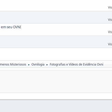
Vi
Vi
o em seu OVNI
Vi
Vi
menos Misteriosos
Ovnilogia
Fotografias e Vídeos de Evidência Ovni
►
►