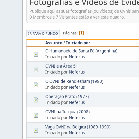
Fotografias e Vídeos de Evid
Publique aqui as suas fotografias (ou vídeos) de Ovnis par
0 Membros e 7 Visitantes estão a ver este quadro.
Páginas
1
IR PARA O FUNDO
Assunto
/
Iniciado por
O Humanoide de Santa Fé (Argentina)
Iniciado por
Neferus
OVNI e a Área 51
Iniciado por
Neferus
O OVNI de Rendlesham (1980)
Iniciado por
Neferus
Operação Prato (1977)
Iniciado por
Neferus
OVNI na Turquia (2008)
Iniciado por
Neferus
Vaga OVNI na Bélgica (1989-1990)
Iniciado por
Neferus