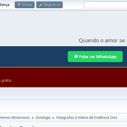
udança
.
Entrar
Registe-se
Quando o amor se 
💬 Falar no WhatsApp
grátis.
menos Misteriosos
Ovnilogia
Fotografias e Vídeos de Evidência Ovni
►
►