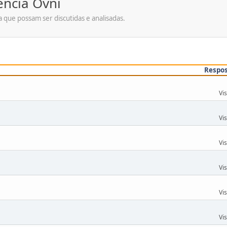
ência Ovni
a que possam ser discutidas e analisadas.
Respo
Vi
Vi
Vi
Vi
Vi
Vi