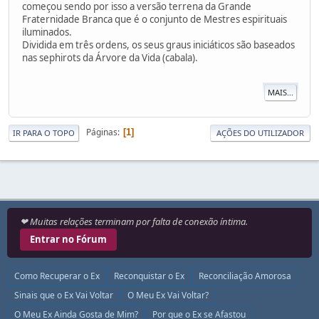
começou sendo por isso a versão terrena da Grande
Fraternidade Branca que é o conjunto de Mestres espirituais
iluminados.
Dividida em três ordens, os seus graus iniciáticos são baseados
nas sephirots da Árvore da Vida (cabala).
MAIS...
Páginas
1
IR PARA O TOPO
AÇÕES DO UTILIZADOR
❤ Muitas relações terminam por falta de conexão íntima.
Entrar no Fórum
Como Recuperar o Ex
Reconquistar o Ex
Reconciliação Amorosa
Sinais que o Ex Vai Voltar
O Meu Ex Vai Voltar?
O Meu Ex Ainda Gosta de Mim?
Por que o Ex se Afastou