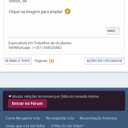
coloca , ok
Clique na imagem para ampliar
MAIS...
Especialista em Trabalhos de Ocultismo
Tel/Whatsapp : (+351) 938325882
Páginas
1
IR PARA O TOPO
AÇÕES DO UTILIZADOR
❤ Muitas relações terminam por falta de conexão íntima.
Entrar no Fórum
Como Recuperar o Ex
Reconquistar o Ex
Reconciliação Amorosa
Sinais que o Ex Vai Voltar
O Meu Ex Vai Voltar?