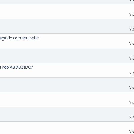
Vi
Vi
eragindo com seu bebê
Vi
Vi
s sendo ABDUZIDO?
Vi
Vi
Vi
Vi
Vi