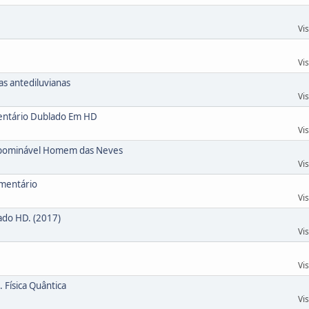
Vi
Vi
as antediluvianas
Vi
entário Dublado Em HD
Vi
l,Abominável Homem das Neves
Vi
mentário
Vi
ado HD. (2017)
Vi
Vi
 Física Quântica
Vi