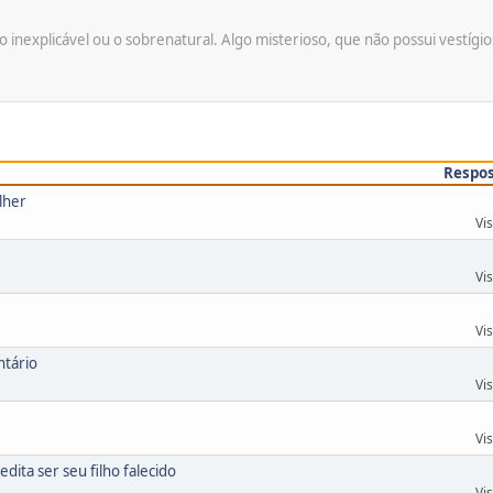
inexplicável ou o sobrenatural. Algo misterioso, que não possui vestígi
Respo
lher
Vi
Vi
Vi
ntário
Vi
Vi
ita ser seu filho falecido
Vi