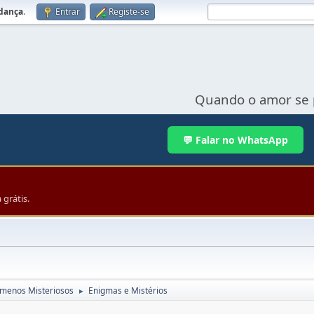
udança
.
Entrar
Registe-se
Quando o amor se 
💬 Falar no WhatsApp
grátis.
menos Misteriosos
Enigmas e Mistérios
►