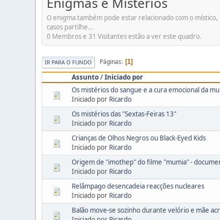
Enigmas e Mistérios
O enigma também pode estar relacionado com o místico, o 
casos partilhe...
0 Membros e 31 Visitantes estão a ver este quadro.
Páginas
1
IR PARA O FUNDO
Assunto
/
Iniciado por
Os mistérios do sangue e a cura emocional da mu
Iniciado por
Ricardo
Os mistérios das "Sextas-Feiras 13"
Iniciado por
Ricardo
Crianças de Olhos Negros ou Black-Eyed Kids
Iniciado por
Ricardo
Origem de "imothep" do filme "mumia" - docume
Iniciado por
Ricardo
Relâmpago desencadeia reacções nucleares
Iniciado por
Ricardo
Balão move-se sozinho durante velório e mãe acred
Iniciado por
Ricardo