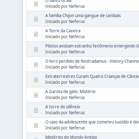
O Santo Graal
Iniciado por
Neferus
A família Chijon uma gangue de canibais
Iniciado por
Neferus
A Torre da Caveira
Iniciado por
Neferus
Pilotos avistam estranho fenômeno emergindo da
Iniciado por
Neferus
O livro perdido de Nostradamus - History Chann
Iniciado por
Neferus
Extraterrestres Curam Quatro Crianças de Cânce
Iniciado por
Neferus
A Garota de gelo: Mistério
Iniciado por
Neferus
A torre do silêncio
Iniciado por
Neferus
O caso da adolescente que cometeu suicídio e de
Iniciado por
Neferus
Mistérios do Mundo Antigo