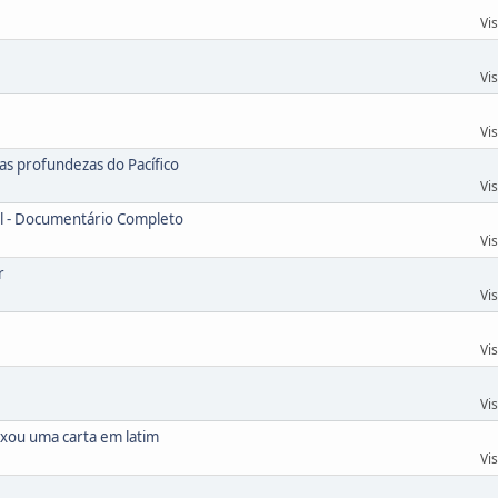
Vi
Vi
Vi
s profundezas do Pacífico
Vi
el - Documentário Completo
Vi
r
Vi
Vi
Vi
ixou uma carta em latim
Vi