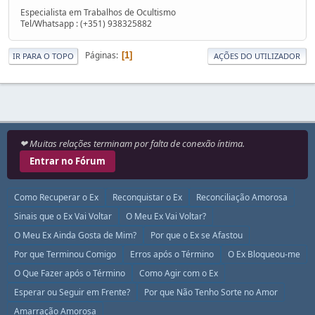
Especialista em Trabalhos de Ocultismo
Tel/Whatsapp : (+351) 938325882
Páginas
1
IR PARA O TOPO
AÇÕES DO UTILIZADOR
❤ Muitas relações terminam por falta de conexão íntima.
Entrar no Fórum
Como Recuperar o Ex
Reconquistar o Ex
Reconciliação Amorosa
Sinais que o Ex Vai Voltar
O Meu Ex Vai Voltar?
O Meu Ex Ainda Gosta de Mim?
Por que o Ex se Afastou
Por que Terminou Comigo
Erros após o Término
O Ex Bloqueou-me
O Que Fazer após o Término
Como Agir com o Ex
Esperar ou Seguir em Frente?
Por que Não Tenho Sorte no Amor
Amarração Amorosa