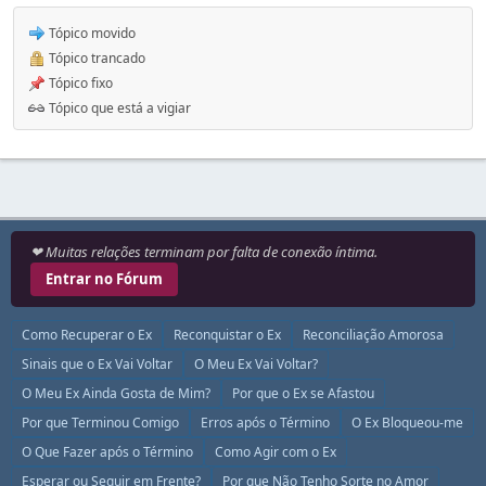
Tópico movido
Tópico trancado
Tópico fixo
Tópico que está a vigiar
❤ Muitas relações terminam por falta de conexão íntima.
Entrar no Fórum
Como Recuperar o Ex
Reconquistar o Ex
Reconciliação Amorosa
Sinais que o Ex Vai Voltar
O Meu Ex Vai Voltar?
O Meu Ex Ainda Gosta de Mim?
Por que o Ex se Afastou
Por que Terminou Comigo
Erros após o Término
O Ex Bloqueou-me
O Que Fazer após o Término
Como Agir com o Ex
Esperar ou Seguir em Frente?
Por que Não Tenho Sorte no Amor