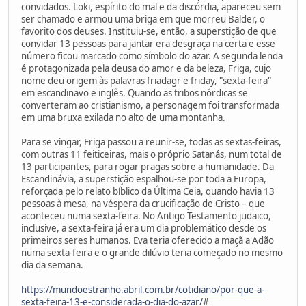
convidados. Loki, espírito do mal e da discórdia, apareceu sem
ser chamado e armou uma briga em que morreu Balder, o
favorito dos deuses. Instituiu-se, então, a superstição de que
convidar 13 pessoas para jantar era desgraça na certa e esse
número ficou marcado como símbolo do azar. A segunda lenda
é protagonizada pela deusa do amor e da beleza, Friga, cujo
nome deu origem às palavras friadagr e friday, "sexta-feira"
em escandinavo e inglês. Quando as tribos nórdicas se
converteram ao cristianismo, a personagem foi transformada
em uma bruxa exilada no alto de uma montanha.
Para se vingar, Friga passou a reunir-se, todas as sextas-feiras,
com outras 11 feiticeiras, mais o próprio Satanás, num total de
13 participantes, para rogar pragas sobre a humanidade. Da
Escandinávia, a superstição espalhou-se por toda a Europa,
reforçada pelo relato bíblico da Última Ceia, quando havia 13
pessoas à mesa, na véspera da crucificação de Cristo – que
aconteceu numa sexta-feira. No Antigo Testamento judaico,
inclusive, a sexta-feira já era um dia problemático desde os
primeiros seres humanos. Eva teria oferecido a maçã a Adão
numa sexta-feira e o grande dilúvio teria começado no mesmo
dia da semana.
https://mundoestranho.abril.com.br/cotidiano/por-que-a-
sexta-feira-13-e-considerada-o-dia-do-azar/
#