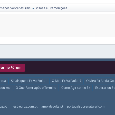
menos Sobrenaturais
Visões e Premonições
►
rar no Fórum
rosa
Sinais que o Ex Vai Voltar
O Meu Ex Vai Voltar?
O Meu Ex Ainda Gos
ueou-me
O Que Fazer após o Término
Como Agir com o Ex
Esperar ou Se
uz.pt
mestrecruz.com.pt
amordevolta.pt
portugalsobrenatural.com