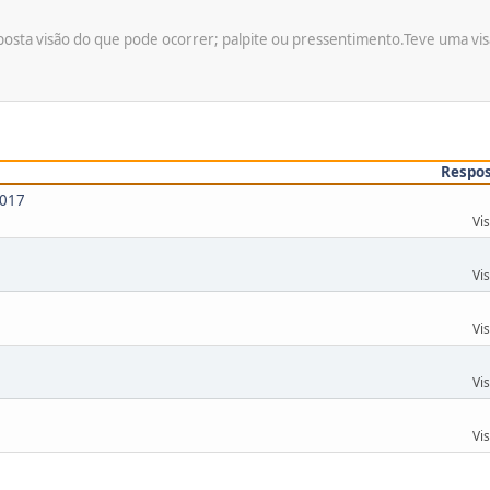
posta visão do que pode ocorrer; palpite ou pressentimento.Teve uma vi
Respo
2017
Vi
Vi
Vi
Vi
Vi