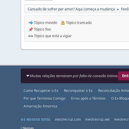
Cansado de sofrer por amor? Aqui começa a mudança
Fenô
►
Tópico movido
Tópico trancado
Tópico fixo
Tópico que está a vigiar
❤ Muitas relações terminam por falta de conexão íntima.
Ent
Como Recuperar o Ex
Reconquistar o Ex
Reconciliação Amo
Por que Terminou Comigo
Erros após o Término
O Ex Bloq
Amarração Amorosa
mestrecruz.com
mestrecruz.net
mestrecr
OS NOSSOS SITES:
|
Sitemap