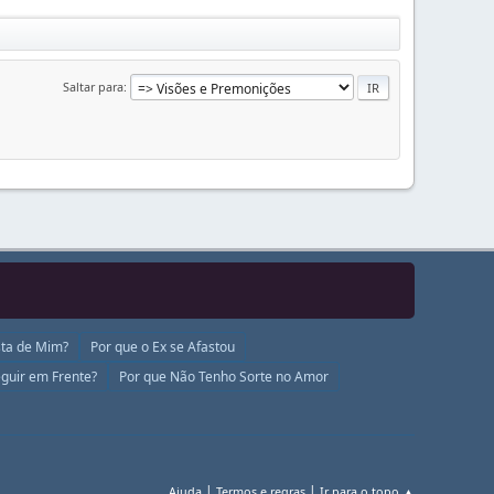
Saltar para
ta de Mim?
Por que o Ex se Afastou
guir em Frente?
Por que Não Tenho Sorte no Amor
|
|
Ajuda
Termos e regras
Ir para o topo ▲