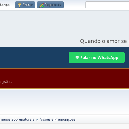
udança
.
Entrar
Registe-se
Quando o amor se 
💬 Falar no WhatsApp
grátis.
menos Sobrenaturais
Visões e Premonições
►