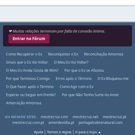
❤ Muitas relações terminam por falta de conexão íntima.
Entrar no Fórum
Como Recuperar o Ex
Reconquistar o Ex
Reconciliação Amorosa
Sinais que o Ex Vai Voltar
O Meu Ex Vai Voltar?
O Meu Ex Ainda Gosta de Mim?
Por que o Ex se Afastou
Por que Terminou Comigo
Erros após o Término
O Ex Bloqueou-me
O Que Fazer após o Término
Como Agir com o Ex
Esperar ou Seguir em Frente?
Por que Não Tenho Sorte no Amor
Amarração Amorosa
mestrecruz.com
mestrecruz.net
mestrecruz.pt
OS NOSSOS SITES:
mestrecruz.com.pt
amordevolta.pt
portugalsobrenatural.com
|
|
Ajuda
Termos e regras
Ir para o topo ▲