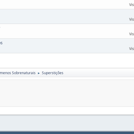
Vi
Vi
?
Vi
os
Vi
menos Sobrenaturais
Superstições
►