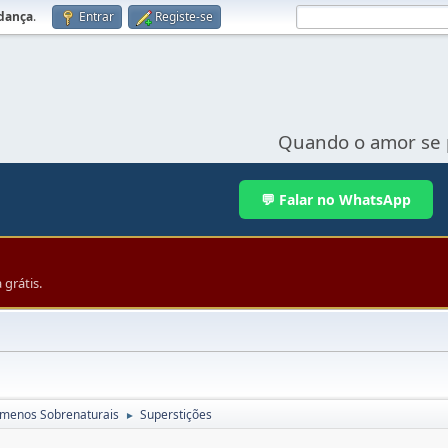
udança
.
Entrar
Registe-se
Quando o amor se 
💬 Falar no WhatsApp
grátis.
menos Sobrenaturais
Superstições
►