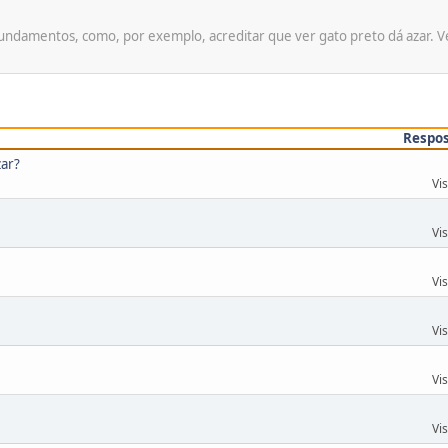
ndamentos, como, por exemplo, acreditar que ver gato preto dá azar. Ven
Respo
zar?
Vi
Vi
Vi
Vi
Vi
Vi