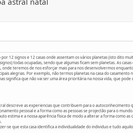
a astral natal
por 12 signos e 12 casas onde assentam os vários planetas (isto dito mu
signos) todas ocupadas, sendo que algumas ficam sem planetas. As casa
s, onde teremos de nos esforçar mais para nos desenvolvermos enquant
incipais alegrias. Por exemplo, não termos planetas na casa do casamento 
nas significa que não vai ser uma área prioritária na nossa vida, que po
tral descreve as experiencias que contribuem para o autoconhecimento 
acionamento pessoal e a forma como as pessoas se projectão para o mundo
 auto estima e a nossa aparência física de modo a alterar a forma como as 
.
r-se que esta casa identifica a individualidade do individuo e tudo aqui