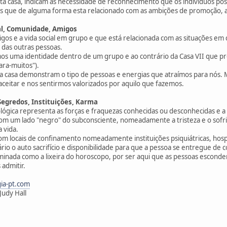
a casa, indicam as necessidade de reconhecimento que os indivíduos po
us que de alguma forma esta relacionado com as ambições de promoção, a 
ial, Comunidade, Amigos
gos e a vida social em grupo e que está relacionada com as situações em
das outras pessoas.
os uma identidade dentro de um grupo e ao contrário da Casa VII que pr
ara-muitos").
ta casa demonstram o tipo de pessoas e energias que atraímos para nós.
ceitar e nos sentirmos valorizados por aquilo que fazemos.
Segredos, Instituições, Karma
ológica representa as forças e fraquezas conhecidas ou desconhecidas e a u
 com um lado "negro" do subconsciente, nomeadamente a tristeza e o sofri
 vida.
 locais de confinamento nomeadamente instituições psiquiátricas, hospitai
io o auto sacrifício e disponibilidade para que a pessoa se entregue de 
minada como a lixeira do horoscopo, por ser aqui que as pessoas esconde
admitir.
gia-pt.com
 Judy Hall