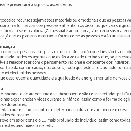
casa representará o signo do ascendente.
todos os recursos sejam estes materiais ou emocionais que as pessoas v
icionam a forma como as pessoas enfrentam os desafios que vão surgindo
nsformam-se em valorização pessoal e autoestima, já os recursos materiai
idos já que os planetas mostram a forma como as pessoas estão unidas e o
unicação
rma como as pessoas interpretam toda a informação que lhes são transmi
idade" todos os agentes que estão a volta de um individuo, sejam estes f
iáveis relacionadas com o pensamento racional e consciente dos indivisos
scrita e da comunicação, etc. ou seja, tudo que esteja relacionado com 
o intelectual das pessoas.
 que descrevem a quantidade e a qualidade da energia mental e nervosa d
ia
 emocional e de autoestima do subconsciente são representados pela IV 
 nas experiencias vividas durante a infância, assim como a forma de agir
los educadores.
eitam ou rejeitam os outros é determinada durante a infância e o cresci
dades de receber.
 revelam as origens e o EU mais profundo do individuo, assim como todas 
m estes pais, mães, avos, etc.