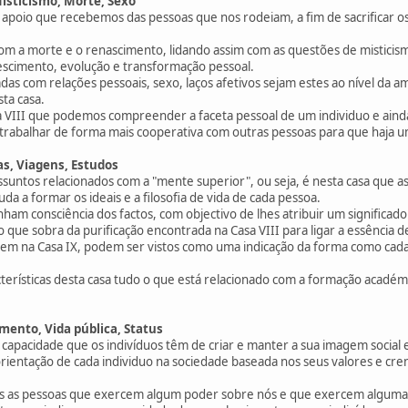
Misticismo, Morte, Sexo
o apoio que recebemos das pessoas que nos rodeiam, a fim de sacrificar os
com a morte e o renascimento, lidando assim com as questões de misticism
escimento, evolução e transformação pessoal.
das com relações pessoais, sexo, laços afetivos sejam estes ao nível da 
sta casa.
a VIII que podemos compreender a faceta pessoal de um individuo e aind
 trabalhar de forma mais cooperativa com outras pessoas para que haja 
as, Viagens, Estudos
ssuntos relacionados com a "mente superior", ou seja, é nesta casa que as
da a formar os ideais e a filosofia de vida de cada pessoa.
nham consciência dos factos, com objectivo de lhes atribuir um significa
 o que sobra da purificação encontrada na Casa VIII para ligar a essência 
em na Casa IX, podem ser vistos como uma indicação da forma como cada i
erísticas desta casa tudo o que está relacionado com a formação académica 
mento, Vida pública, Status
 capacidade que os indivíduos têm de criar e manter a sua imagem social
orientação de cada individuo na sociedade baseada nos seus valores e cr
as as pessoas que exercem algum poder sobre nós e que exercem alguma 