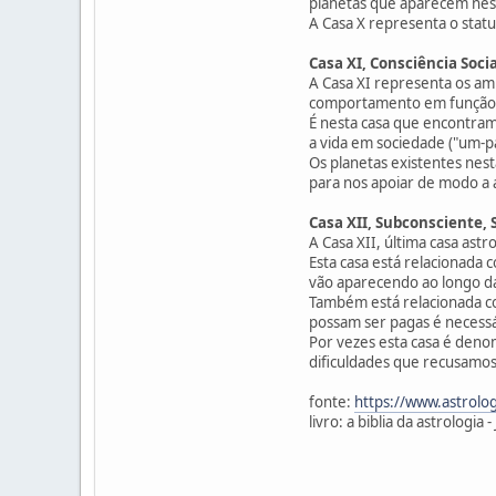
planetas que aparecem nest
A Casa X representa o stat
Casa XI, Consciência Soc
A Casa XI representa os ami
comportamento em função 
É nesta casa que encontram
a vida em sociedade ("um-p
Os planetas existentes nes
para nos apoiar de modo a a
Casa XII, Subconsciente, 
A Casa XII, última casa astr
Esta casa está relacionada
vão aparecendo ao longo da
Também está relacionada com
possam ser pagas é necessár
Por vezes esta casa é deno
dificuldades que recusamos 
fonte:
https://www.astrolo
livro: a biblia da astrologia -