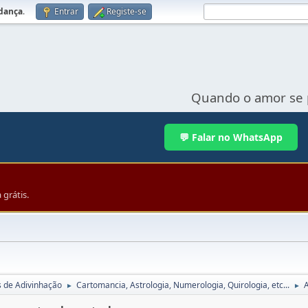
udança
.
Entrar
Registe-se
Quando o amor se 
💬 Falar no WhatsApp
grátis.
s de Adivinhação
Cartomancia, Astrologia, Numerologia, Quirologia, etc...
A
►
►