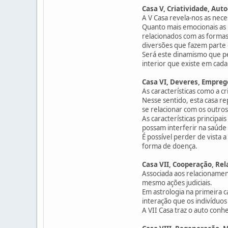
Casa V, Criatividade, Aut
A V Casa revela-nos as nece
Quanto mais emocionais as p
relacionados com as formas 
diversões que fazem parte 
Será este dinamismo que per
interior que existe em cada
Casa VI, Deveres, Emprego
As características como a c
Nesse sentido, esta casa re
se relacionar com os outros
As características principai
possam interferir na saúde
É possível perder de vista 
forma de doença.
Casa VII, Cooperação, R
Associada aos relacionament
mesmo ações judiciais.
Em astrologia na primeira 
interação que os indivíduos
A VII Casa traz o auto conh