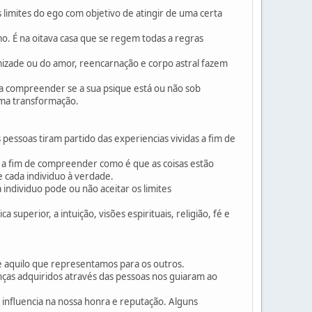
 limites do ego com objetivo de atingir de uma certa
o. É na oitava casa que se regem todas a regras
amizade ou do amor, reencarnação e corpo astral fazem
a compreender se a sua psique está ou não sob
uma transformação.
 pessoas tiram partido das experiencias vividas a fim de
do a fim de compreender como é que as coisas estão
de cada individuo à verdade.
ndividuo pode ou não aceitar os limites
superior, a intuição, visões espirituais, religião, fé e
 e aquilo que representamos para os outros.
enças adquiridos através das pessoas nos guiaram ao
influencia na nossa honra e reputação. Alguns