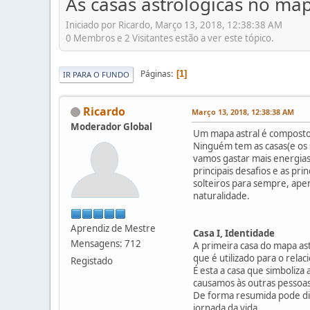
As casas astrológicas no map
Iniciado por Ricardo, Março 13, 2018, 12:38:38 AM
0 Membros e 2 Visitantes estão a ver este tópico.
Páginas
1
IR PARA O FUNDO
Ricardo
Março 13, 2018, 12:38:38 AM
Moderador Global
Um mapa astral é composto 
Ninguém tem as casas(e os 
vamos gastar mais energia
principais desafios e as pr
solteiros para sempre, ape
naturalidade.
Aprendiz de Mestre
Casa I, Identidade
Mensagens: 712
A primeira casa do mapa as
que é utilizado para o rel
Registado
É esta a casa que simboliza
causamos às outras pessoas
De forma resumida pode dize
jornada da vida.