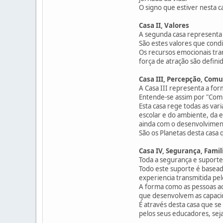
O signo que estiver nesta 
Casa II, Valores
A segunda casa representa 
São estes valores que cond
Os recursos emocionais tra
força de atração são defin
Casa III, Percepção, Com
A Casa III representa a fo
Entende-se assim por "Comun
Esta casa rege todas as var
escolar e do ambiente, da e
ainda com o desenvolviment
São os Planetas desta casa
Casa IV, Segurança, Famil
Toda a segurança e suporte
Todo este suporte é baseado
experiencia transmitida pe
A forma como as pessoas ac
que desenvolvem as capaci
É através desta casa que se
pelos seus educadores, seja