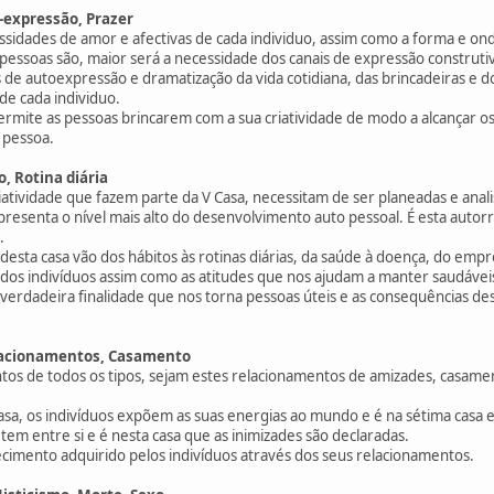
o-expressão, Prazer
ssidades de amor e afectivas de cada individuo, assim como a forma e ond
essoas são, maior será a necessidade dos canais de expressão construtiv
de autoexpressão e dramatização da vida cotidiana, das brincadeiras e d
de cada individuo.
mite as pessoas brincarem com a sua criatividade de modo a alcançar os l
 pessoa.
, Rotina diária
riatividade que fazem parte da V Casa, necessitam de ser planeadas e anal
presenta o nível mais alto do desenvolvimento auto pessoal. É esta auto
.
s desta casa vão dos hábitos às rotinas diárias, da saúde à doença, do emp
 dos indivíduos assim como as atitudes que nos ajudam a manter saudávei
a verdadeira finalidade que nos torna pessoas úteis e as consequências des
elacionamentos, Casamento
os de todos os tipos, sejam estes relacionamentos de amizades, casament
casa, os indivíduos expõem as suas energias ao mundo e é na sétima casa 
 tem entre si e é nesta casa que as inimizades são declaradas.
ecimento adquirido pelos indivíduos através dos seus relacionamentos.