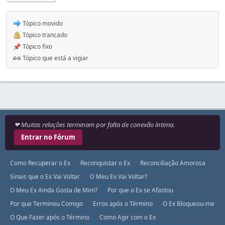
Tópico movido
Tópico trancado
Tópico fixo
Tópico que está a vigiar
❤ Muitas relações terminam por falta de conexão íntima.
Entrar no Fórum
Como Recuperar o Ex
Reconquistar o Ex
Reconciliação Amorosa
Sinais que o Ex Vai Voltar
O Meu Ex Vai Voltar?
O Meu Ex Ainda Gosta de Mim?
Por que o Ex se Afastou
Por que Terminou Comigo
Erros após o Término
O Ex Bloqueou-me
O Que Fazer após o Término
Como Agir com o Ex