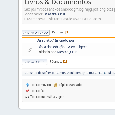
Livros & Documentos
São permitidos anexos em:doc,gif,jpg,mpg,pdf,png,txt,zi
Moderador:
Mestre_Cruz
.
0 Membros e 1 Visitante estão a ver este quadro.
Páginas
1
IR PARA O FUNDO
Assunto
/
Iniciado por
Bíblia da Sedução – Alex Hilgert
Iniciado por
Mestre_Cruz
Páginas
1
IR PARA O TOPO
Cansado de sofrer por amor? Aqui começa a mudança
Disc
►
Tópico movido
Tópico trancado
Tópico fixo
Tópico que está a vigiar