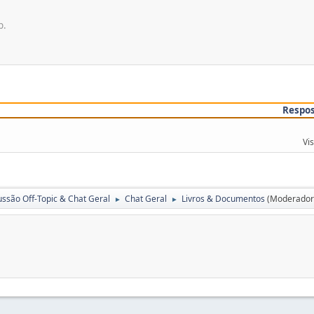
p.
Respo
Vi
ussão Off-Topic & Chat Geral
Chat Geral
Livros & Documentos
(Moderador
►
►