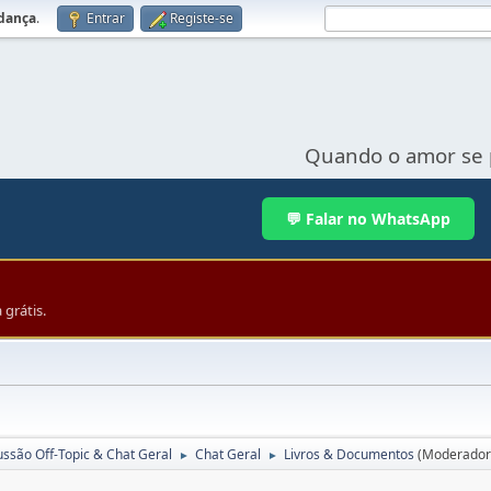
udança
.
Entrar
Registe-se
Quando o amor se 
💬 Falar no WhatsApp
grátis.
ussão Off-Topic & Chat Geral
Chat Geral
Livros & Documentos
(Moderador
►
►