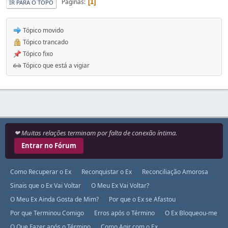
Páginas
1
IR PARA O TOPO
Tópico movido
Tópico trancado
Tópico fixo
Tópico que está a vigiar
❤ Muitas relações terminam por falta de conexão íntima.
Entrar no Fórum
Como Recuperar o Ex
Reconquistar o Ex
Reconciliação Amorosa
Sinais que o Ex Vai Voltar
O Meu Ex Vai Voltar?
O Meu Ex Ainda Gosta de Mim?
Por que o Ex se Afastou
Por que Terminou Comigo
Erros após o Término
O Ex Bloqueou-me
O Que Fazer após o Término
Como Agir com o Ex