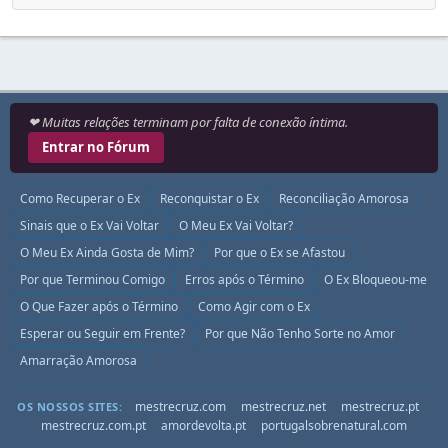
❤ Muitas relações terminam por falta de conexão íntima.
Entrar no Fórum
Como Recuperar o Ex
Reconquistar o Ex
Reconciliação Amorosa
Sinais que o Ex Vai Voltar
O Meu Ex Vai Voltar?
O Meu Ex Ainda Gosta de Mim?
Por que o Ex se Afastou
Por que Terminou Comigo
Erros após o Término
O Ex Bloqueou-me
O Que Fazer após o Término
Como Agir com o Ex
Esperar ou Seguir em Frente?
Por que Não Tenho Sorte no Amor
Amarração Amorosa
mestrecruz.com
mestrecruz.net
mestrecruz.pt
OS NOSSOS SITES:
mestrecruz.com.pt
amordevolta.pt
portugalsobrenatural.com